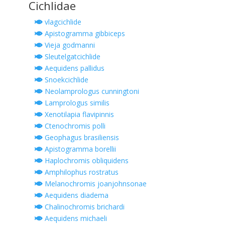
Cichlidae
vlagcichlide
Apistogramma gibbiceps
Vieja godmanni
Sleutelgatcichlide
Aequidens pallidus
Snoekcichlide
Neolamprologus cunningtoni
Lamprologus similis
Xenotilapia flavipinnis
Ctenochromis polli
Geophagus brasiliensis
Apistogramma borellii
Haplochromis obliquidens
Amphilophus rostratus
Melanochromis joanjohnsonae
Aequidens diadema
Chalinochromis brichardi
Aequidens michaeli