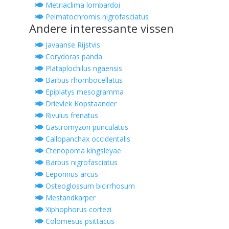
Metriaclima lombardoi
Pelmatochromis nigrofasciatus
Andere interessante vissen
Javaanse Rijstvis
Corydoras panda
Plataplochilus ngaensis
Barbus rhombocellatus
Epiplatys mesogramma
Drievlek Kopstaander
Rivulus frenatus
Gastromyzon punculatus
Callopanchax occidentalis
Ctenopoma kingsleyae
Barbus nigrofasciatus
Leporinus arcus
Osteoglossum bicirrhosum
Mestandkarper
Xiphophorus cortezi
Colomesus psittacus