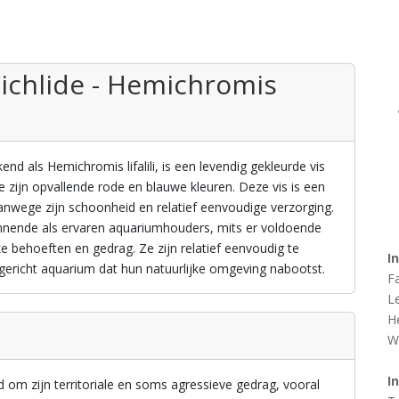
ichlide - Hemichromis
nd als Hemichromis lifalili, is een levendig gekleurde vis
e zijn opvallende rode en blauwe kleuren. Deze vis is een
vanwege zijn schoonheid en relatief eenvoudige verzorging.
innende als ervaren aquariumhouders, mits er voldoende
 behoeften en gedrag. Ze zijn relatief eenvoudig te
I
gericht aquarium dat hun natuurlijke omgeving nabootst.
F
L
H
W
I
 om zijn territoriale en soms agressieve gedrag, vooral