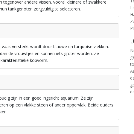
T
ijn tegenover andere vissen, vooral kleinere of zwakkere
L
hun tankgenoten zorgvuldig te selecteren.
H
Z
P
U
ie vaak versterkt wordt door blauwe en turquoise vlekken.
Ni
 dan de vrouwtjes en kunnen iets groter worden. Ze
g
karakteristieke kopvorm.
t
A
d
g
d
udig zijn in een goed ingericht aquarium. Ze zijn
ieren op een vlakke steen of ander oppervlak. Beide ouders
ken.