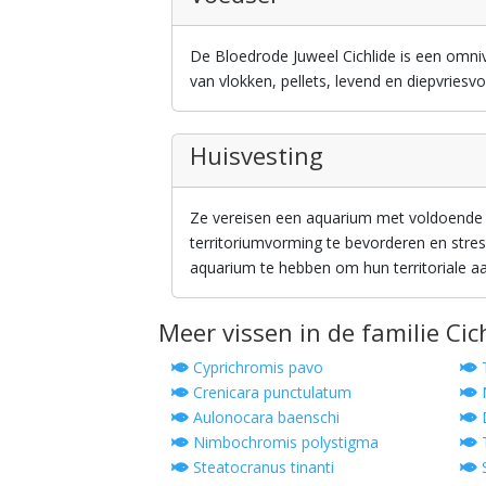
De Bloedrode Juweel Cichlide is een omn
van vlokken, pellets, levend en diepvries
Huisvesting
Ze vereisen een aquarium met voldoende s
territoriumvorming te bevorderen en stre
aquarium te hebben om hun territoriale 
Meer vissen in de familie Cic
Cyprichromis pavo
T
Crenicara punctulatum
N
Aulonocara baenschi
D
Nimbochromis polystigma
T
Steatocranus tinanti
S