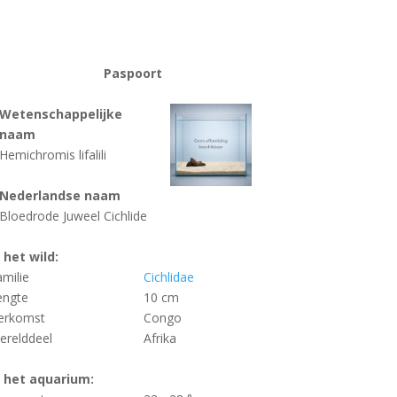
Paspoort
Wetenschappelijke
naam
Hemichromis lifalili
Nederlandse naam
Bloedrode Juweel Cichlide
n het wild:
amilie
Cichlidae
engte
10 cm
erkomst
Congo
erelddeel
Afrika
n het aquarium: