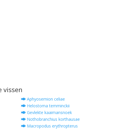
e vissen
Aphyosemion celiae
Helostoma temminckii
Gevlekte kaaimansnoek
Nothobranchius korthausae
Macropodus erythropterus