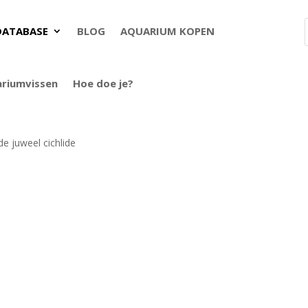
DATABASE
BLOG
AQUARIUM KOPEN
ariumvissen
Hoe doe je?
e juweel cichlide