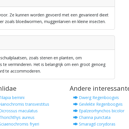
ivoor. Ze kunnen worden gevoerd met een gevarieerd dieet
voer zoals bloedwormen, muggenlarven en kleine insecten.
chuilplaatsen, zoals stenen en planten, om
ss te verminderen. Het is belangrijk om een groot genoeg
aard te accommoderen.
hlidae
Andere interessant
ilapia bemini
Dwerg Regenboogvis
anochromis transvestitus
Gevlekte Regenboogvis
icrossus maculatus
Epalzeorhynchos bicolor
horichthys aureus
Channa punctata
ciaenochromis fryeri
Smaragd corydoras