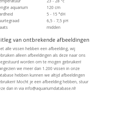
emperatuur
23 - 28 °c
engte aquarium
120 cm
ardheid
5 - 15 °dH
uurtegraad
6,5 - 7,5 pH
laats
midden
itleg van ontbrekende afbeeldingen
et alle vissen hebben een afbeelding, wij
ebruiken alleen afbeeldingen als deze naar ons
oegestuurd worden om te mogen gebruiken!
angezien we meer dan 1.200 vissen in onze
atabase hebben kunnen we altijd afbeeldingen
ebruiken! Mocht je een afbeelding hebben, stuur
eze dan in via info@aquariumdatabase.nl!