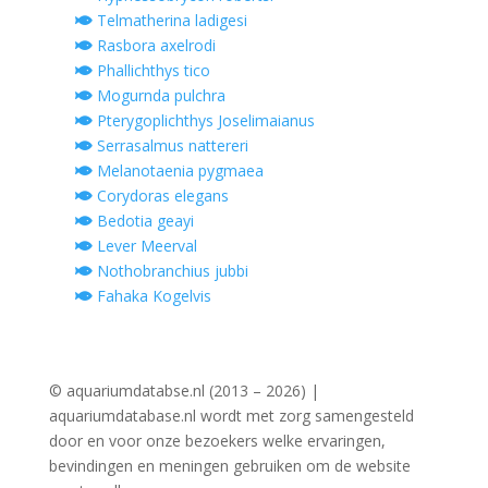
Telmatherina ladigesi
Rasbora axelrodi
Phallichthys tico
Mogurnda pulchra
Pterygoplichthys Joselimaianus
Serrasalmus nattereri
Melanotaenia pygmaea
Corydoras elegans
Bedotia geayi
Lever Meerval
Nothobranchius jubbi
Fahaka Kogelvis
© aquariumdatabse.nl (2013 – 2026) |
aquariumdatabase.nl wordt met zorg samengesteld
door en voor onze bezoekers welke ervaringen,
bevindingen en meningen gebruiken om de website