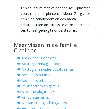
Een aquarium met voldoende schuilplaatsen,
zoals rotsen en planten, is ideaal. Zorg voor
een fijne zandbodem en een aantal
schuilplaatsen om stress te verminderen en
territoriaal gedrag te ondersteunen.
Meer vissen in de familie
Cichlidae
Amphilophus altifrons
Apistogramma gibbiceps
Apistogrammoides pucallpaensis
Aequidens patricki
Aequidens tetramerus
Pelvicachromis signatus
Altolamprologus calvus
Xenotilapia papilio
Neolamprologus kungweensis
Hypselecara coryphaenoides