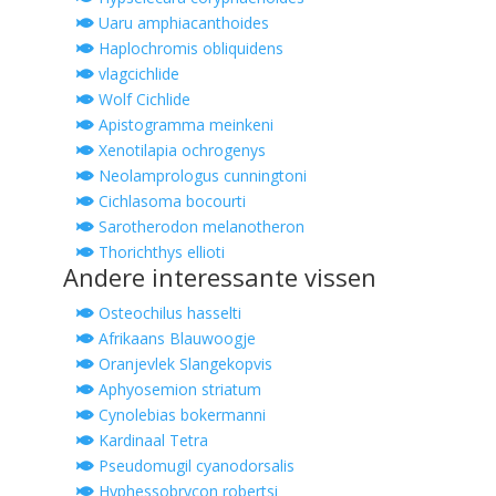
Uaru amphiacanthoides
Haplochromis obliquidens
vlagcichlide
Wolf Cichlide
Apistogramma meinkeni
Xenotilapia ochrogenys
Neolamprologus cunningtoni
Cichlasoma bocourti
Sarotherodon melanotheron
Thorichthys ellioti
Andere interessante vissen
Osteochilus hasselti
Afrikaans Blauwoogje
Oranjevlek Slangekopvis
Aphyosemion striatum
Cynolebias bokermanni
Kardinaal Tetra
Pseudomugil cyanodorsalis
Hyphessobrycon robertsi