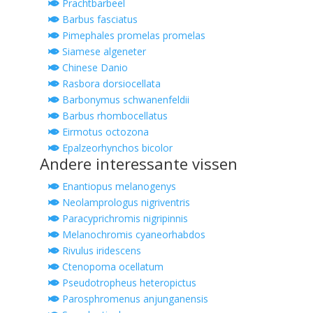
Prachtbarbeel
Barbus fasciatus
Pimephales promelas promelas
Siamese algeneter
Chinese Danio
Rasbora dorsiocellata
Barbonymus schwanenfeldii
Barbus rhombocellatus
Eirmotus octozona
Epalzeorhynchos bicolor
Andere interessante vissen
Enantiopus melanogenys
Neolamprologus nigriventris
Paracyprichromis nigripinnis
Melanochromis cyaneorhabdos
Rivulus iridescens
Ctenopoma ocellatum
Pseudotropheus heteropictus
Parosphromenus anjunganensis