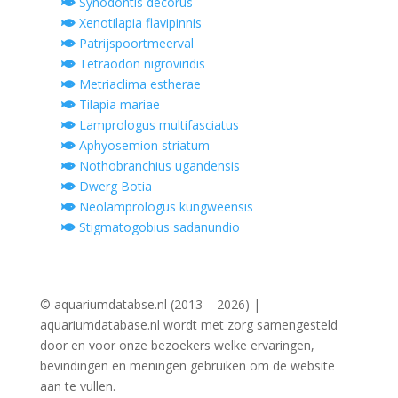
Synodontis decorus
Xenotilapia flavipinnis
Patrijspoortmeerval
Tetraodon nigroviridis
Metriaclima estherae
Tilapia mariae
Lamprologus multifasciatus
Aphyosemion striatum
Nothobranchius ugandensis
Dwerg Botia
Neolamprologus kungweensis
Stigmatogobius sadanundio
© aquariumdatabse.nl (2013 – 2026) |
aquariumdatabase.nl wordt met zorg samengesteld
door en voor onze bezoekers welke ervaringen,
bevindingen en meningen gebruiken om de website
aan te vullen.