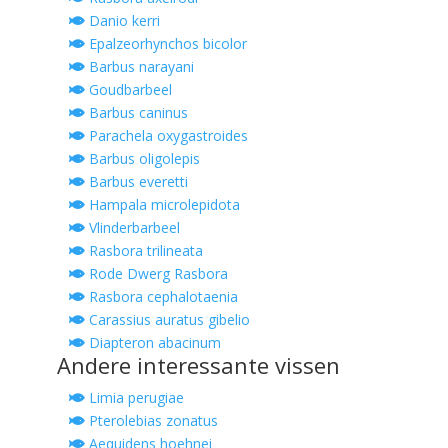
Danio kerri
Epalzeorhynchos bicolor
Barbus narayani
Goudbarbeel
Barbus caninus
Parachela oxygastroides
Barbus oligolepis
Barbus everetti
Hampala microlepidota
Vlinderbarbeel
Rasbora trilineata
Rode Dwerg Rasbora
Rasbora cephalotaenia
Carassius auratus gibelio
Diapteron abacinum
Andere interessante vissen
Limia perugiae
Pterolebias zonatus
Aequidens hoehnei