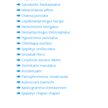
Synodontis flavitaeniatus
Melanotaenia affinis
Channa punctata
Lepidiolamprologus hecqui
Hemichromis elongatus
Neolamprologus tretocephalus
Hypostomus punctatus
Chilotilapia euchilus
Epiplatys sexfasciatus
Snowball Pleco
Corydoras Aeneus Albino
Dormitator maculatus
Roodvinzalm
Parosphromenus ornaticauda
Aulonocara baenschi
Apistogramma steindachneri
Epiplatys chaperi chaperi