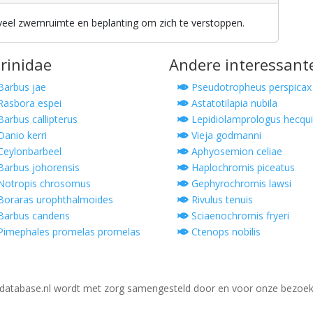
eel zwemruimte en beplanting om zich te verstoppen.
prinidae
Andere interessant
arbus jae
Pseudotropheus perspicax
asbora espei
Astatotilapia nubila
arbus callipterus
Lepidiolamprologus hecqui
anio kerri
Vieja godmanni
eylonbarbeel
Aphyosemion celiae
arbus johorensis
Haplochromis piceatus
otropis chrosomus
Gephyrochromis lawsi
oraras urophthalmoides
Rivulus tenuis
arbus candens
Sciaenochromis fryeri
imephales promelas promelas
Ctenops nobilis
database.nl wordt met zorg samengesteld door en voor onze bezoek