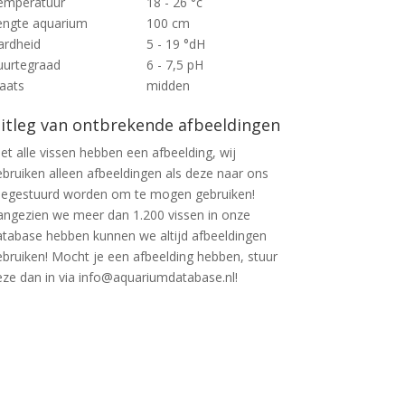
emperatuur
18 - 26 °c
engte aquarium
100 cm
ardheid
5 - 19 °dH
uurtegraad
6 - 7,5 pH
laats
midden
itleg van ontbrekende afbeeldingen
et alle vissen hebben een afbeelding, wij
ebruiken alleen afbeeldingen als deze naar ons
oegestuurd worden om te mogen gebruiken!
angezien we meer dan 1.200 vissen in onze
atabase hebben kunnen we altijd afbeeldingen
ebruiken! Mocht je een afbeelding hebben, stuur
eze dan in via info@aquariumdatabase.nl!