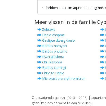
Ze hebben een ruim aquarium nodig met v
Meer vissen in de familie Cy
Zebravis
B
Danio choprae
R
Gestipte dwerg danio
B
Barbus narayani
D
Barbus phutunio
C
Dwergrasbora
B
Chili Rasbora
N
Barbus cumingi
B
Chinese Danio
B
Microrasbora erythromicron
P
© aquariumdatabse.nl (2013 – 2026) | aquarium
gebruiken om de website aan te vullen.