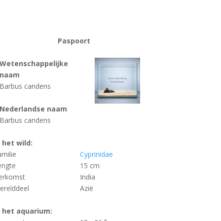
Paspoort
Wetenschappelijke
naam
Barbus candens
Nederlandse naam
Barbus candens
n het wild:
amilie
Cyprinidae
engte
15 cm
erkomst
India
erelddeel
Azië
n het aquarium: