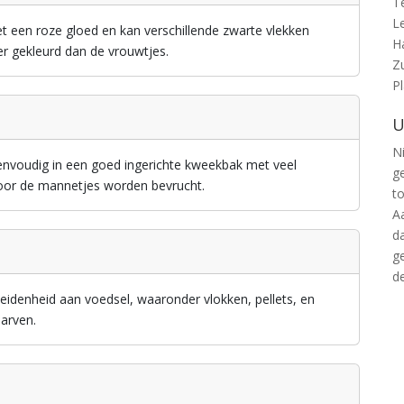
T
L
et een roze gloed en kan verschillende zwarte vlekken
H
er gekleurd dan de vrouwtjes.
Z
P
U
Ni
eenvoudig in een goed ingerichte kweekbak met veel
g
door de mannetjes worden bevrucht.
t
A
d
g
d
eidenheid aan voedsel, waaronder vlokken, pellets, en
arven.