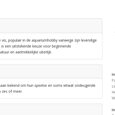
ve vis, populair in de aquariumhobby vanwege zijn levendige
b is een uitstekende keuze voor beginnende
uur en aantrekkelijke uiterlijk.
I
F
staan bekend om hun speelse en soms ietwat ondeugende
L
n zes of meer.
H
W
I