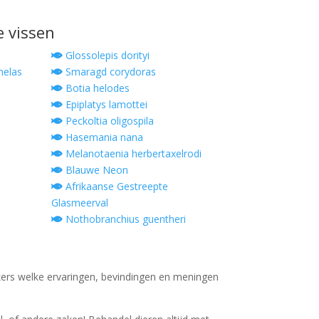
e vissen
Glossolepis dorityi
melas
Smaragd corydoras
Botia helodes
Epiplatys lamottei
Peckoltia oligospila
Hasemania nana
Melanotaenia herbertaxelrodi
Blauwe Neon
Afrikaanse Gestreepte
Glasmeerval
Nothobranchius guentheri
ers welke ervaringen, bevindingen en meningen