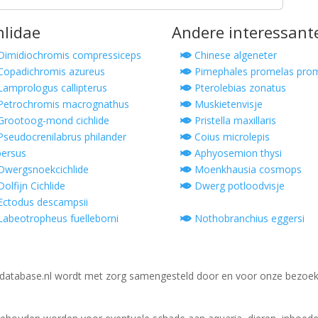
hlidae
Andere interessant
imidiochromis compressiceps
Chinese algeneter
opadichromis azureus
Pimephales promelas pro
amprologus callipterus
Pterolebias zonatus
etrochromis macrognathus
Muskietenvisje
rootoog-mond cichlide
Pristella maxillaris
seudocrenilabrus philander
Coius microlepis
persus
Aphyosemion thysi
wergsnoekcichlide
Moenkhausia cosmops
olfijn Cichlide
Dwerg potloodvisje
ctodus descampsii
abeotropheus fuelleborni
Nothobranchius eggersi
database.nl wordt met zorg samengesteld door en voor onze bezoek