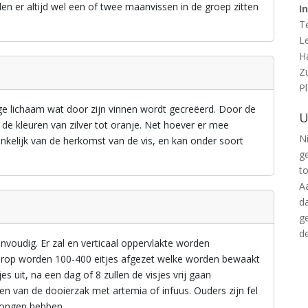
llen er altijd wel een of twee maanvissen in de groep zitten
I
T
L
H
Z
P
oge lichaam wat door zijn vinnen wordt gecreëerd. Door de
U
n de kleuren van zilver tot oranje. Net hoever er mee
Ni
ankelijk van de herkomst van de vis, en kan onder soort
g
t
A
d
g
d
nvoudig. Er zal en verticaal oppervlakte worden
erop worden 100-400 eitjes afgezet welke worden bewaakt
 uit, na een dag of 8 zullen de visjes vrij gaan
n van de dooierzak met artemia of infuus. Ouders zijn fel
jongen hebben.