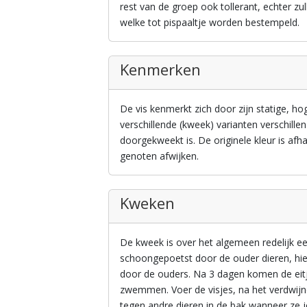
rest van de groep ook tollerant, echter zu
welke tot pispaaltje worden bestempeld.
Kenmerken
De vis kenmerkt zich door zijn statige, h
verschillende (kweek) varianten verschille
doorgekweekt is. De originele kleur is afh
genoten afwijken.
Kweken
De kweek is over het algemeen redelijk ee
schoongepoetst door de ouder dieren, hi
door de ouders. Na 3 dagen komen de eitjes
zwemmen. Voer de visjes, na het verdwijne
tegen andre dieren in de bak wanneer ze 