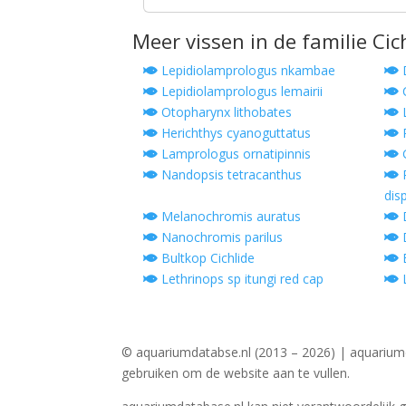
Meer vissen in de familie Cic
Lepidiolamprologus nkambae
D
Lepidiolamprologus lemairii
C
Otopharynx lithobates
L
Herichthys cyanoguttatus
P
Lamprologus ornatipinnis
G
Nandopsis tetracanthus
P
dis
Melanochromis auratus
D
Nanochromis parilus
D
Bultkop Cichlide
E
Lethrinops sp itungi red cap
L
© aquariumdatabse.nl (2013 – 2026) | aquarium
gebruiken om de website aan te vullen.