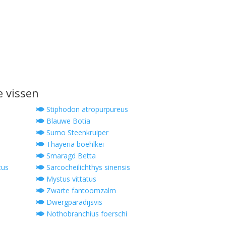
e vissen
Stiphodon atropurpureus
Blauwe Botia
Sumo Steenkruiper
Thayeria boehlkei
Smaragd Betta
tus
Sarcocheilichthys sinensis
Mystus vittatus
Zwarte fantoomzalm
Dwergparadijsvis
Nothobranchius foerschi