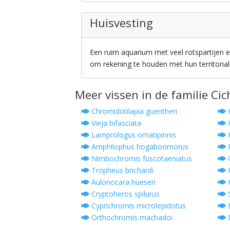
Huisvesting
Een ruim aquarium met veel rotspartijen en 
om rekening te houden met hun territoriale
Meer vissen in de familie Cic
Chromidotilapia guentheri
H
Vieja bifasciata
K
Lamprologus ornatipinnis
H
Amphilophus hogaboomorus
P
Nimbochromis fuscotaeniatus
G
Tropheus brichardi
P
Aulonocara hueseri
H
Cryptoheros spilurus
S
Cyprichromis microlepidotus
B
Orthochromis machadoi
R