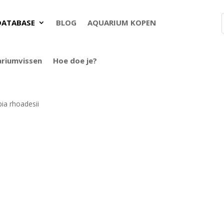
DATABASE
BLOG
AQUARIUM KOPEN
ariumvissen
Hoe doe je?
pia rhoadesii