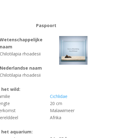
Paspoort
Wetenschappelijke
naam
Chilotilapia rhoadesii
Nederlandse naam
Chilotilapia rhoadesii
n het wild:
amilie
Cichlidae
engte
20 cm
erkomst
Malawimeer
erelddeel
Afrika
n het aquarium: