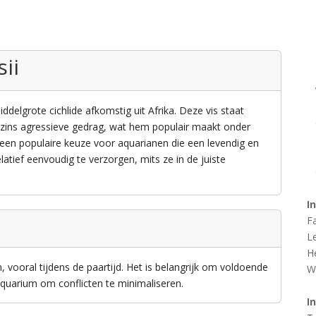
sii
middelgrote cichlide afkomstig uit Afrika. Deze vis staat
szins agressieve gedrag, wat hem populair maakt onder
s een populaire keuze voor aquarianen die een levendig en
elatief eenvoudig te verzorgen, mits ze in de juiste
I
F
L
H
jn, vooral tijdens de paartijd. Het is belangrijk om voldoende
W
 aquarium om conflicten te minimaliseren.
I