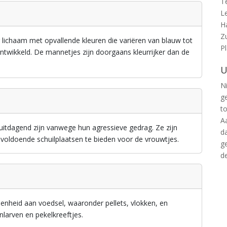
T
L
H
Z
g lichaam met opvallende kleuren die variëren van blauw tot
P
ontwikkeld. De mannetjes zijn doorgaans kleurrijker dan de
U
Ni
g
t
A
 uitdagend zijn vanwege hun agressieve gedrag. Ze zijn
d
 voldoende schuilplaatsen te bieden voor de vrouwtjes.
g
d
enheid aan voedsel, waaronder pellets, vlokken, en
larven en pekelkreeftjes.