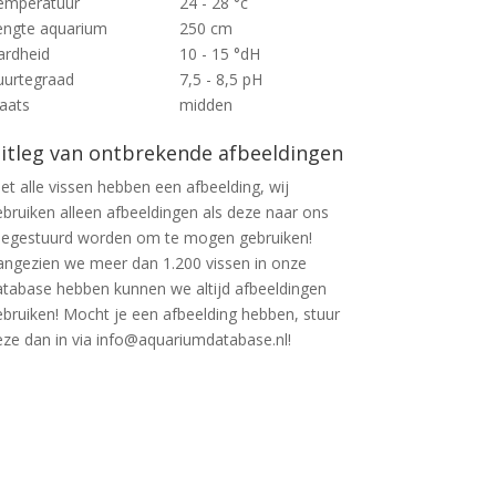
emperatuur
24 - 28 °c
engte aquarium
250 cm
ardheid
10 - 15 °dH
uurtegraad
7,5 - 8,5 pH
laats
midden
itleg van ontbrekende afbeeldingen
et alle vissen hebben een afbeelding, wij
ebruiken alleen afbeeldingen als deze naar ons
oegestuurd worden om te mogen gebruiken!
angezien we meer dan 1.200 vissen in onze
atabase hebben kunnen we altijd afbeeldingen
ebruiken! Mocht je een afbeelding hebben, stuur
eze dan in via info@aquariumdatabase.nl!