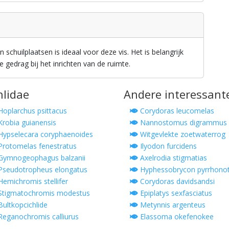
schuilplaatsen is ideaal voor deze vis. Het is belangrijk
 gedrag bij het inrichten van de ruimte.
hlidae
Andere interessant
oplarchus psittacus
Corydoras leucomelas
robia guianensis
Nannostomus digrammus
ypselecara coryphaenoides
Witgevlekte zoetwaterrog
rotomelas fenestratus
Ilyodon furcidens
ymnogeophagus balzanii
Axelrodia stigmatias
seudotropheus elongatus
Hyphessobrycon pyrrhono
emichromis stellifer
Corydoras davidsandsi
tigmatochromis modestus
Epiplatys sexfasciatus
ultkopcichlide
Metynnis argenteus
eganochromis calliurus
Elassoma okefenokee