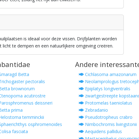
lplaatsen is ideaal voor deze vissen. Drijfplanten worden
licht te dempen en een natuurlijkere omgeving creëren.
nabantidae
Andere interessant
Smaragd Betta
Cichlasoma amazonarum
richogaster pectoralis
Neolamprologus tretoceph
Betta brownorum
Epiplatys longiventralis
tenopoma acutirostre
zwartgestreepte kopstaan
arosphromenus deissneri
Protomelas taeniolatus
etta prima
Zebradanio
elostoma temminckii
Pseudotropheus crabro
phaerichthys osphromenoides
Nimbochromis livingstonii
olisa fasciata
Aequidens pallidus
Mastacembelus circumcinc