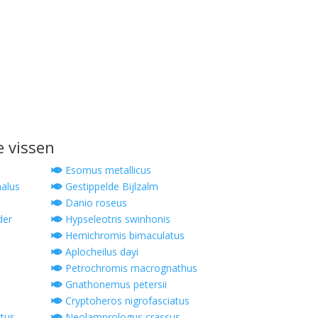
e vissen
Esomus metallicus
alus
Gestippelde Bijlzalm
Danio roseus
der
Hypseleotris swinhonis
Hemichromis bimaculatus
Aplocheilus dayi
Petrochromis macrognathus
Gnathonemus petersii
Cryptoheros nigrofasciatus
tus
Neolamprologus crassus