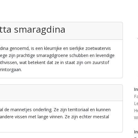
etta smaragdina
na genoemd, is een kleurrijke en sierlijke zoetwatervis
anwege zijn prachtige smaragdgroene schubben en levendige
thvissen, wat betekent dat ze in staat zijn om zuurstof
yrintorgaan.
I
F
L
l de mannetjes onderling. Ze zijn territoriaal en kunnen
H
andere vissen met lange vinnen. Ze zijn echter meestal
W
I