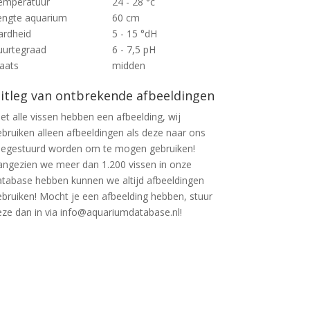
emperatuur
24 - 28 °c
engte aquarium
60 cm
ardheid
5 - 15 °dH
uurtegraad
6 - 7,5 pH
laats
midden
itleg van ontbrekende afbeeldingen
et alle vissen hebben een afbeelding, wij
ebruiken alleen afbeeldingen als deze naar ons
oegestuurd worden om te mogen gebruiken!
angezien we meer dan 1.200 vissen in onze
atabase hebben kunnen we altijd afbeeldingen
ebruiken! Mocht je een afbeelding hebben, stuur
eze dan in via info@aquariumdatabase.nl!