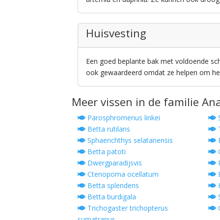
Huisvesting
Een goed beplante bak met voldoende schui
ook gewaardeerd omdat ze helpen om het 
Meer vissen in de familie A
Parosphromenus linkei
Betta rutilans
T
Sphaerichthys selatanensis
Betta patoti
C
Dwergparadijsvis
P
Ctenopoma ocellatum
B
Betta splendens
H
Betta burdigala
S
Trichogaster trichopterus
C
sumatranus