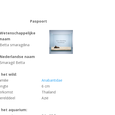
Paspoort
Wetenschappelijke
naam
Betta smaragdina
Nederlandse naam
Smaragd Betta
n het wild:
amilie
Anabantidae
engte
6 cm
erkomst
Thailand
erelddeel
Azië
n het aquarium: