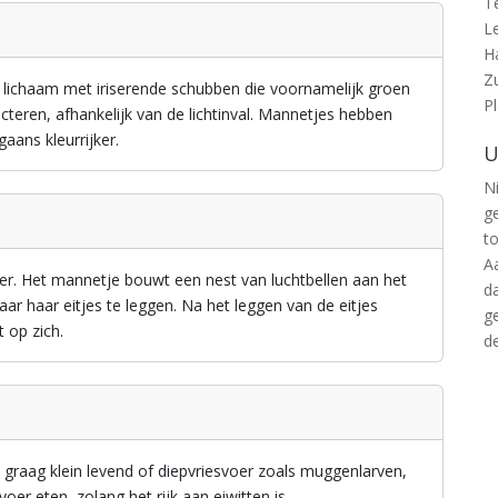
T
L
H
Z
d lichaam met iriserende schubben die voornamelijk groen
P
cteren, afhankelijk van de lichtinval. Mannetjes hebben
aans kleurrijker.
U
Ni
g
t
A
r. Het mannetje bouwt een nest van luchtbellen aan het
d
ar haar eitjes te leggen. Na het leggen van de eitjes
g
 op zich.
d
 graag klein levend of diepvriesvoer zoals muggenlarven,
er eten, zolang het rijk aan eiwitten is.