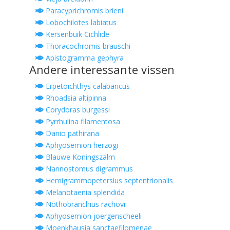
Paracyprichromis brieni
Lobochilotes labiatus
Kersenbuik Cichlide
Thoracochromis brauschi
Apistogramma gephyra
Andere interessante vissen
Erpetoichthys calabaricus
Rhoadsia altipinna
Corydoras burgessi
Pyrrhulina filamentosa
Danio pathirana
Aphyosemion herzogi
Blauwe Koningszalm
Nannostomus digrammus
Hemigrammopetersius septentrionalis
Melanotaenia splendida
Nothobranchius rachovii
Aphyosemion joergenscheeli
Moenkhausia sanctaefilomenae