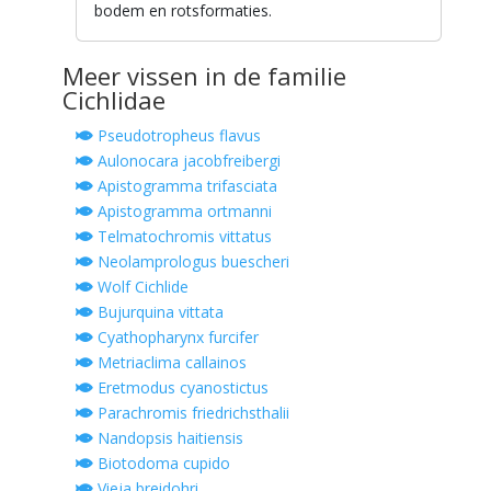
bodem en rotsformaties.
Meer vissen in de familie
Cichlidae
Pseudotropheus flavus
Aulonocara jacobfreibergi
Apistogramma trifasciata
Apistogramma ortmanni
Telmatochromis vittatus
Neolamprologus buescheri
Wolf Cichlide
Bujurquina vittata
Cyathopharynx furcifer
Metriaclima callainos
Eretmodus cyanostictus
Parachromis friedrichsthalii
Nandopsis haitiensis
Biotodoma cupido
Vieja breidohri