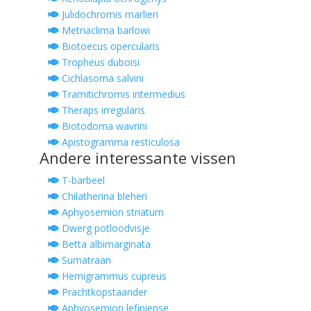
Julidochromis marlieri
Metriaclima barlowi
Biotoecus opercularis
Tropheus duboisi
Cichlasoma salvini
Tramitichromis intermedius
Theraps irregularis
Biotodoma wavrini
Apistogramma resticulosa
Andere interessante vissen
T-barbeel
Chilatherina bleheri
Aphyosemion striatum
Dwerg potloodvisje
Betta albimarginata
Sumatraan
Hemigrammus cupreus
Prachtkopstaander
Aphyosemion lefiniense