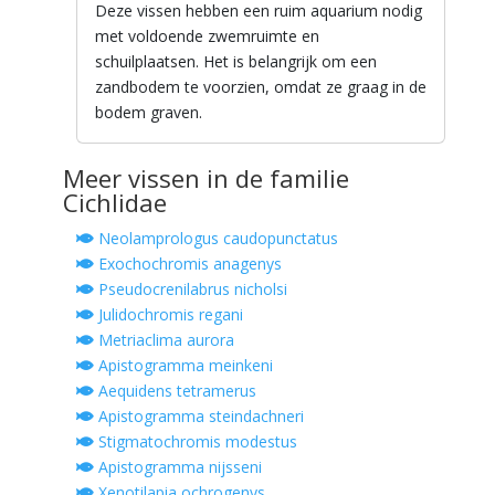
Deze vissen hebben een ruim aquarium nodig
met voldoende zwemruimte en
schuilplaatsen. Het is belangrijk om een
zandbodem te voorzien, omdat ze graag in de
bodem graven.
Meer vissen in de familie
Cichlidae
Neolamprologus caudopunctatus
Exochochromis anagenys
Pseudocrenilabrus nicholsi
Julidochromis regani
Metriaclima aurora
Apistogramma meinkeni
Aequidens tetramerus
Apistogramma steindachneri
Stigmatochromis modestus
Apistogramma nijsseni
Xenotilapia ochrogenys