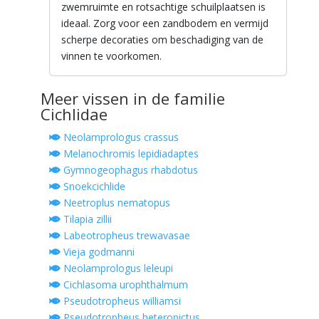
zwemruimte en rotsachtige schuilplaatsen is
ideaal. Zorg voor een zandbodem en vermijd
scherpe decoraties om beschadiging van de
vinnen te voorkomen.
Meer vissen in de familie
Cichlidae
Neolamprologus crassus
Melanochromis lepidiadaptes
Gymnogeophagus rhabdotus
Snoekcichlide
Neetroplus nematopus
Tilapia zillii
Labeotropheus trewavasae
Vieja godmanni
Neolamprologus leleupi
Cichlasoma urophthalmum
Pseudotropheus williamsi
Pseudotropheus heteropictus