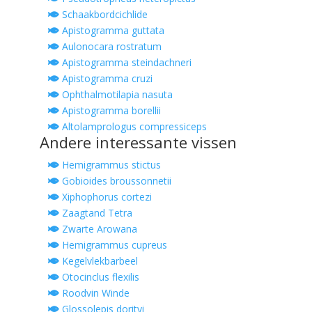
Schaakbordcichlide
Apistogramma guttata
Aulonocara rostratum
Apistogramma steindachneri
Apistogramma cruzi
Ophthalmotilapia nasuta
Apistogramma borellii
Altolamprologus compressiceps
Andere interessante vissen
Hemigrammus stictus
Gobioides broussonnetii
Xiphophorus cortezi
Zaagtand Tetra
Zwarte Arowana
Hemigrammus cupreus
Kegelvlekbarbeel
Otocinclus flexilis
Roodvin Winde
Glossolepis dorityi