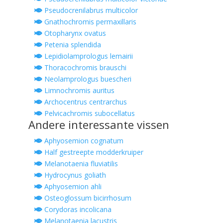
Pseudocrenilabrus multicolor
Gnathochromis permaxillaris
Otopharynx ovatus
Petenia splendida
Lepidiolamprologus lemairii
Thoracochromis brauschi
Neolamprologus buescheri
Limnochromis auritus
Archocentrus centrarchus
Pelvicachromis subocellatus
Andere interessante vissen
Aphyosemion cognatum
Half gestreepte modderkruiper
Melanotaenia fluviatilis
Hydrocynus goliath
Aphyosemion ahli
Osteoglossum bicirrhosum
Corydoras incolicana
Melanotaenia lacustris