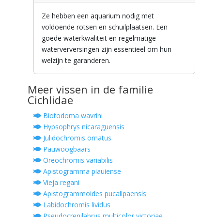
Ze hebben een aquarium nodig met
voldoende rotsen en schuilplaatsen. Een
goede waterkwaliteit en regelmatige
waterverversingen zijn essentieel om hun
welzijn te garanderen.
Meer vissen in de familie
Cichlidae
Biotodoma wavrini
Hypsophrys nicaraguensis
Julidochromis ornatus
Pauwoogbaars
Oreochromis variabilis
Apistogramma piauiense
Vieja regani
Apistogrammoides pucallpaensis
Labidochromis lividus
Pseudocrenilabrus multicolor victoriae