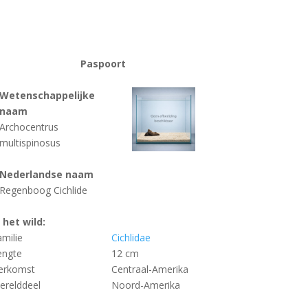
Paspoort
Wetenschappelijke
naam
Archocentrus
multispinosus
Nederlandse naam
Regenboog Cichlide
n het wild:
amilie
Cichlidae
engte
12 cm
erkomst
Centraal-Amerika
erelddeel
Noord-Amerika