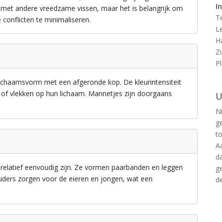
I
 met andere vreedzame vissen, maar het is belangrijk om
T
 conflicten te minimaliseren.
L
H
Z
P
lichaamsvorm met een afgeronde kop. De kleurintensiteit
n of vlekken op hun lichaam. Mannetjes zijn doorgaans
U
Ni
g
t
A
d
relatief eenvoudig zijn. Ze vormen paarbanden en leggen
g
ouders zorgen voor de eieren en jongen, wat een
d