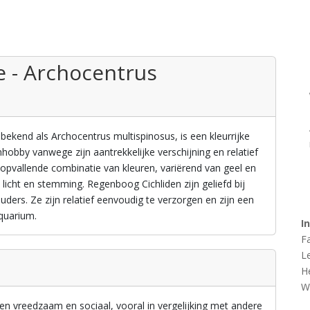
e - Archocentrus
ekend als Archocentrus multispinosus, is een kleurrijke
mhobby vanwege zijn aantrekkelijke verschijning en relatief
 opvallende combinatie van kleuren, variërend van geel en
 licht en stemming. Regenboog Cichliden zijn geliefd bij
ers. Ze zijn relatief eenvoudig te verzorgen en zijn een
quarium.
I
F
L
H
W
en vreedzaam en sociaal, vooral in vergelijking met andere