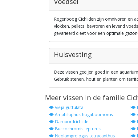
Voedsel
Regenboog Cichliden zijn omnivoren en a
vlokken, pellets, bevroren en levend voe
gevarieerd dieet voor een optimale gezon
Huisvesting
Deze vissen gedijen goed in een aquariu
Gebruik stenen, hout en planten om territ
Meer vissen in de familie Cic
Vieja guttulata
P
Amphilophus hogaboomorus
A
Dambordcichlide
H
Buccochromis lepturus
P
Neolamprologus tetracanthus
N