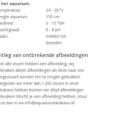
n het aquarium:
emperatuur
24 - 28 °c
engte aquarium
150 cm
ardheid
5 - 15 °dH
uurtegraad
6 - 8 pH
laats
midden tot
beneden
itleg van ontbrekende afbeeldingen
et alle vissen hebben een afbeelding, wij
ebruiken alleen afbeeldingen als deze naar ons
oegestuurd worden om te mogen gebruiken!
angezien we meer dan 1.200 vissen in onze
atabase hebben kunnen we altijd afbeeldingen
ebruiken! Mocht je een afbeelding hebben, stuur
eze dan in via info@aquariumdatabase.nl!