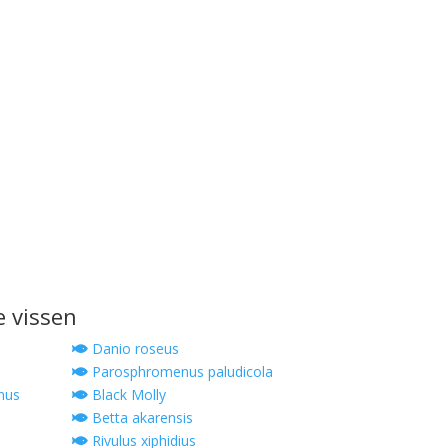
e vissen
Danio roseus
Parosphromenus paludicola
nus
Black Molly
Betta akarensis
Rivulus xiphidius