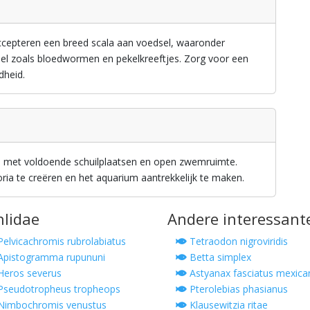
ccepteren een breed scala aan voedsel, waaronder
dsel zoals bloedwormen en pekelkreeftjes. Zorg voor een
dheid.
m met voldoende schuilplaatsen en open zwemruimte.
oria te creëren en het aquarium aantrekkelijk te maken.
hlidae
Andere interessant
elvicachromis rubrolabiatus
Tetraodon nigroviridis
pistogramma rupununi
Betta simplex
eros severus
Astyanax fasciatus mexica
seudotropheus tropheops
Pterolebias phasianus
imbochromis venustus
Klausewitzia ritae