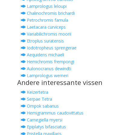
Lamprologus leloupi
Chalinochromis brichardi
Petrochromis famula
Laetacara curviceps
Variabilichromis moorii
Etroplus suratensis
Iodotropheus sprengerae
Aequidens michaeli
Hemichromis frempongi
Aulonocranus dewindti
Lamprologus werneri
Andere interessante vissen
Keizertetra
Serpae Tetra
Ompok sabanus
Hemigrammus caudovittatus
Carnegiella myersi
Epiplatys bifasciatus
Pristella maxillaris