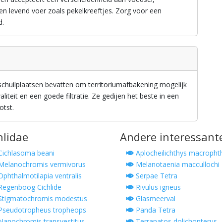
 en levend voer zoals pekelkreeftjes. Zorg voor een
d.
chuilplaatsen bevatten om territoriumafbakening mogelijk
iteit en een goede filtratie. Ze gedijen het beste in een
otst.
hlidae
Andere interessant
ichlasoma beani
Aplocheilichthys macroph
elanochromis vermivorus
Melanotaenia maccullochi
phthalmotilapia ventralis
Serpae Tetra
egenboog Cichlide
Rivulus igneus
tigmatochromis modestus
Glasmeerval
seudotropheus tropheops
Panda Tetra
anochromis transvestitus
Terranatos dolichopterus