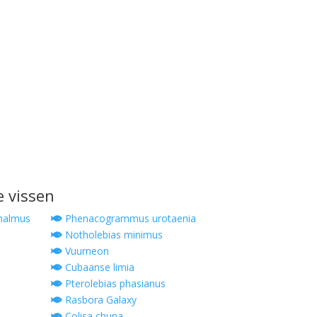
e vissen
thalmus
Phenacogrammus urotaenia
Notholebias minimus
Vuurneon
Cubaanse limia
Pterolebias phasianus
Rasbora Galaxy
Colisa chuna