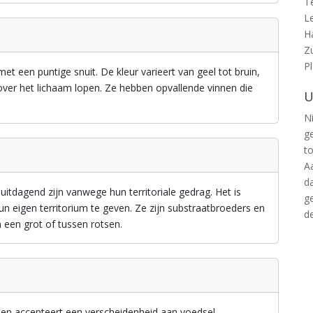
T
L
H
Z
P
t een puntige snuit. De kleur varieert van geel tot bruin,
 over het lichaam lopen. Ze hebben opvallende vinnen die
U
Ni
g
t
A
d
dagend zijn vanwege hun territoriale gedrag. Het is
g
n eigen territorium te geven. Ze zijn substraatbroeders en
d
n een grot of tussen rotsen.
n accepteert een verscheidenheid aan voedsel,