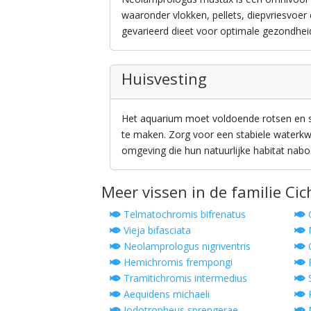
waaronder vlokken, pellets, diepvriesvoer
gevarieerd dieet voor optimale gezondhei
Huisvesting
Het aquarium moet voldoende rotsen en s
te maken. Zorg voor een stabiele waterkwal
omgeving die hun natuurlijke habitat nabo
Meer vissen in de familie Cic
Telmatochromis bifrenatus
C
Vieja bifasciata
M
Neolamprologus nigriventris
O
Hemichromis frempongi
R
Tramitichromis intermedius
S
Aequidens michaeli
P
Iodotropheus sprengerae
N