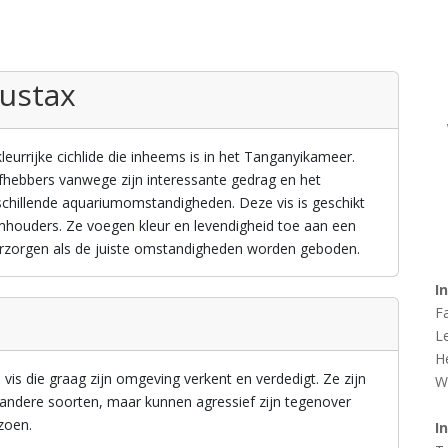
ustax
eurrijke cichlide die inheems is in het Tanganyikameer.
efhebbers vanwege zijn interessante gedrag en het
chillende aquariumomstandigheden. Deze vis is geschikt
mhouders. Ze voegen kleur en levendigheid toe aan een
 verzorgen als de juiste omstandigheden worden geboden.
I
F
L
H
vis die graag zijn omgeving verkent en verdedigt. Ze zijn
W
ndere soorten, maar kunnen agressief zijn tegenover
zoen.
I