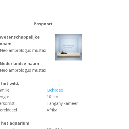
Paspoort
Wetenschappelijke
naam
Neolamprologus mustax
Nederlandse naam
Neolamprologus mustax
n het wild:
amilie
Cichlidae
engte
10 cm
erkomst
Tanganyikameer
erelddeel
Afrika
n het aquarium: