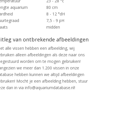
emperatuur
23 - 28 °c
engte aquarium
80 cm
ardheid
8 - 12 °dH
uurtegraad
7,5 - 9 pH
laats
midden
itleg van ontbrekende afbeeldingen
et alle vissen hebben een afbeelding, wij
ebruiken alleen afbeeldingen als deze naar ons
oegestuurd worden om te mogen gebruiken!
angezien we meer dan 1.200 vissen in onze
atabase hebben kunnen we altijd afbeeldingen
ebruiken! Mocht je een afbeelding hebben, stuur
eze dan in via info@aquariumdatabase.nl!