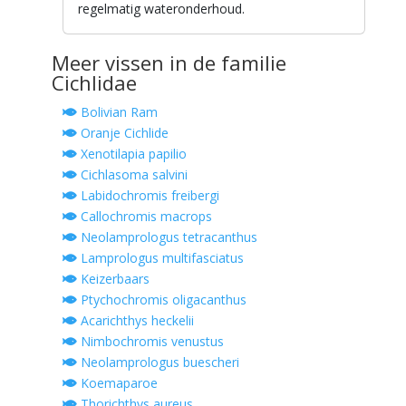
regelmatig wateronderhoud.
Meer vissen in de familie
Cichlidae
Bolivian Ram
Oranje Cichlide
Xenotilapia papilio
Cichlasoma salvini
Labidochromis freibergi
Callochromis macrops
Neolamprologus tetracanthus
Lamprologus multifasciatus
Keizerbaars
Ptychochromis oligacanthus
Acarichthys heckelii
Nimbochromis venustus
Neolamprologus buescheri
Koemaparoe
Thorichthys aureus