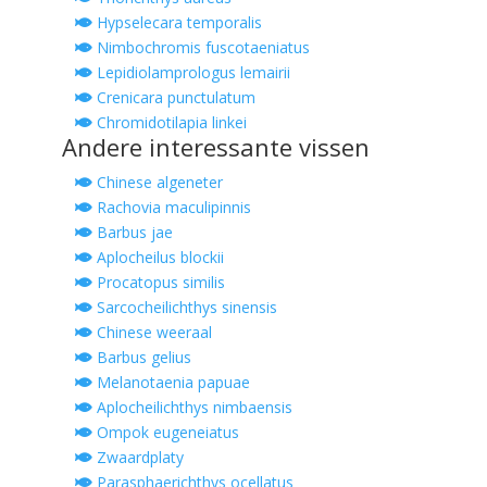
Hypselecara temporalis
Nimbochromis fuscotaeniatus
Lepidiolamprologus lemairii
Crenicara punctulatum
Chromidotilapia linkei
Andere interessante vissen
Chinese algeneter
Rachovia maculipinnis
Barbus jae
Aplocheilus blockii
Procatopus similis
Sarcocheilichthys sinensis
Chinese weeraal
Barbus gelius
Melanotaenia papuae
Aplocheilichthys nimbaensis
Ompok eugeneiatus
Zwaardplaty
Parasphaerichthys ocellatus