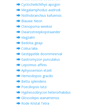
Cyclocheilichthys apogon
Megalamphodus axelrodi
Nothobranchius kafuensis
Blauwe Neon
Ctenopoma weeksii
Dwarsstreepkopstaander
vlagzalm
Bedotia geayi
Colisa lalia
Gestippelde doornmeerval
Gastromyzon punculatus
Leporinus affinis
Aphyosemion etzeli
Hemiodopsis gracilis
Betta splendens
Poeciliopsis lutzi
Hyphessobrycon heterorhabdus
Glossolepis wanamensis
Rode Kristal Tetra