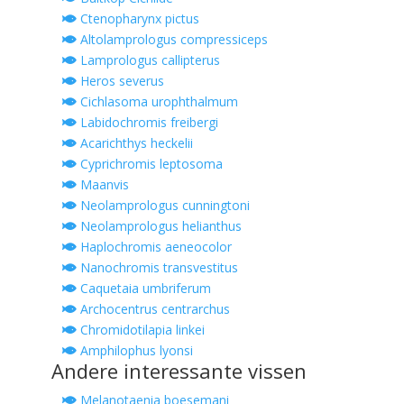
Ctenopharynx pictus
Altolamprologus compressiceps
Lamprologus callipterus
Heros severus
Cichlasoma urophthalmum
Labidochromis freibergi
Acarichthys heckelii
Cyprichromis leptosoma
Maanvis
Neolamprologus cunningtoni
Neolamprologus helianthus
Haplochromis aeneocolor
Nanochromis transvestitus
Caquetaia umbriferum
Archocentrus centrarchus
Chromidotilapia linkei
Amphilophus lyonsi
Andere interessante vissen
Melanotaenia boesemani