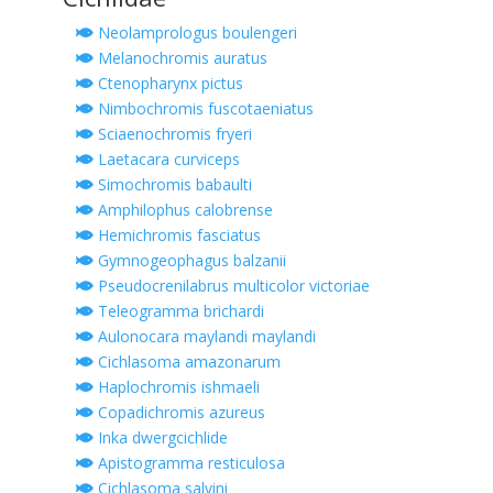
Neolamprologus boulengeri
Melanochromis auratus
Ctenopharynx pictus
Nimbochromis fuscotaeniatus
Sciaenochromis fryeri
Laetacara curviceps
Simochromis babaulti
Amphilophus calobrense
Hemichromis fasciatus
Gymnogeophagus balzanii
Pseudocrenilabrus multicolor victoriae
Teleogramma brichardi
Aulonocara maylandi maylandi
Cichlasoma amazonarum
Haplochromis ishmaeli
Copadichromis azureus
Inka dwergcichlide
Apistogramma resticulosa
Cichlasoma salvini