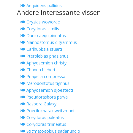
Aequidens pallidus
Andere interessante vissen
Oryzias woworae
Corydoras similis
Danio aequipinnatus
Nannostomus digrammus
Carlhubbsia stuarti
Pterolebias phasianus
Aphyosemion christyi
Channa bleheri
Priapella compressa
Merodontotus tigrinus
Aphyosemion sjoestedti
Pseudorasbora parva
Rasbora Galaxy
Poecilocharax weitzmani
Corydoras paleatus
Corydoras trilineatus
Stigmatogobius sadanundio