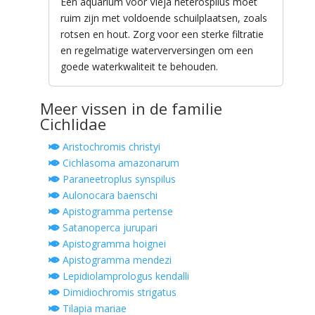
Een aquarium voor Vieja heterospilus moet
ruim zijn met voldoende schuilplaatsen, zoals
rotsen en hout. Zorg voor een sterke filtratie
en regelmatige waterverversingen om een
goede waterkwaliteit te behouden.
Meer vissen in de familie
Cichlidae
Aristochromis christyi
Cichlasoma amazonarum
Paraneetroplus synspilus
Aulonocara baenschi
Apistogramma pertense
Satanoperca jurupari
Apistogramma hoignei
Apistogramma mendezi
Lepidiolamprologus kendalli
Dimidiochromis strigatus
Tilapia mariae