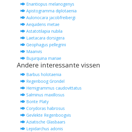
Enantiopus melanogenys
Apistogramma diplotaenia
Aulonocara jacobfreibergi
Aequidens metae
Astatotilapia nubila
Laetacara dorsigera
Geophagus pellegrini
Maanvis
Bujurquina mariae
Andere interessante vissen
Barbus holotaenia
Regenboog Grondel
Hemigrammus caudovittatus
Salminus maxillosus
Bonte Platy
Corydoras habrosus
Gevlekte Regenboogvis
Aziatische Glasbaars
Lepidarchus adonis