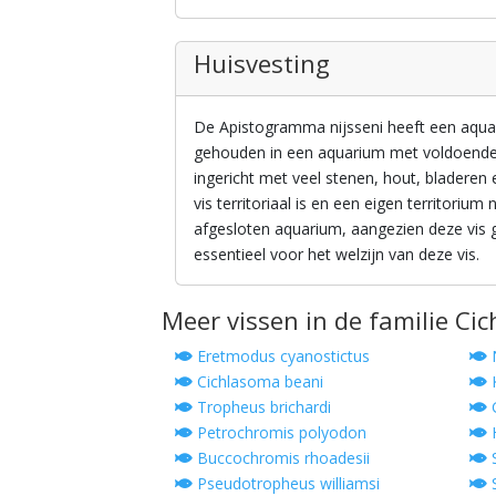
Huisvesting
De Apistogramma nijsseni heeft een aqua
gehouden in een aquarium met voldoende 
ingericht met veel stenen, hout, bladeren
vis territoriaal is en een eigen territoriu
afgesloten aquarium, aangezien deze vis g
essentieel voor het welzijn van deze vis.
Meer vissen in de familie Cic
Eretmodus cyanostictus
N
Cichlasoma beani
K
Tropheus brichardi
G
Petrochromis polyodon
H
Buccochromis rhoadesii
S
Pseudotropheus williamsi