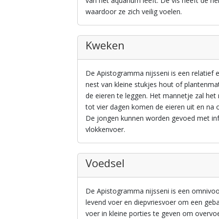
van het aquarium leeft. De vis heeft de nei
waardoor ze zich veilig voelen.
Kweken
De Apistogramma nijsseni is een relatie
nest van kleine stukjes hout of plantenma
de eieren te leggen. Het mannetje zal he
tot vier dagen komen de eieren uit en n
De jongen kunnen worden gevoed met infu
vlokkenvoer.
Voedsel
De Apistogramma nijsseni is een omnivoo
levend voer en diepvriesvoer om een geba
voer in kleine porties te geven om overv