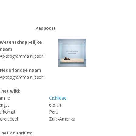
Paspoort
Wetenschappelijke
naam
Apistogramma nijsseni
Nederlandse naam
Apistogramma nijsseni
n het wild:
amilie
Cichlidae
engte
6,5 cm
erkomst
Peru
erelddeel
Zuid-Amerika
n het aquarium: