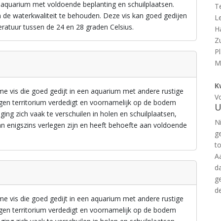
t aquarium met voldoende beplanting en schuilplaatsen.
T
m de waterkwaliteit te behouden. Deze vis kan goed gedijen
L
eratuur tussen de 24 en 28 graden Celsius.
H
Z
P
M
K
e vis die goed gedijt in een aquarium met andere rustige
V
n eigen territorium verdedigt en voornamelijk op de bodem
U
ging zich vaak te verschuilen in holen en schuilplaatsen,
Ni
kan enigszins verlegen zijn en heeft behoefte aan voldoende
g
t
A
d
g
d
e vis die goed gedijt in een aquarium met andere rustige
n eigen territorium verdedigt en voornamelijk op de bodem