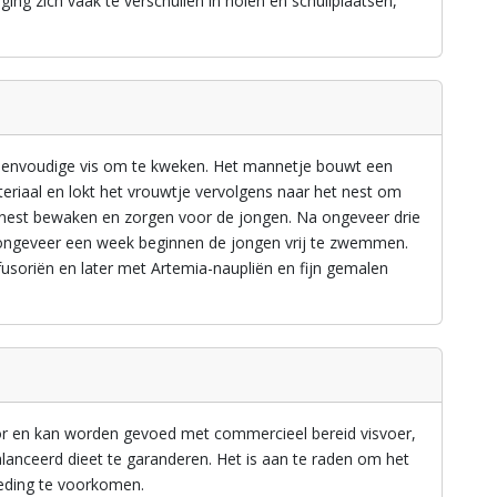
ging zich vaak te verschuilen in holen en schuilplaatsen,
f eenvoudige vis om te kweken. Het mannetje bouwt een
teriaal en lokt het vrouwtje vervolgens naar het nest om
t nest bewaken en zorgen voor de jongen. Na ongeveer drie
a ongeveer een week beginnen de jongen vrij te zwemmen.
soriën en later met Artemia-naupliën en fijn gemalen
r en kan worden gevoed met commercieel bereid visvoer,
lanceerd dieet te garanderen. Het is aan te raden om het
oeding te voorkomen.