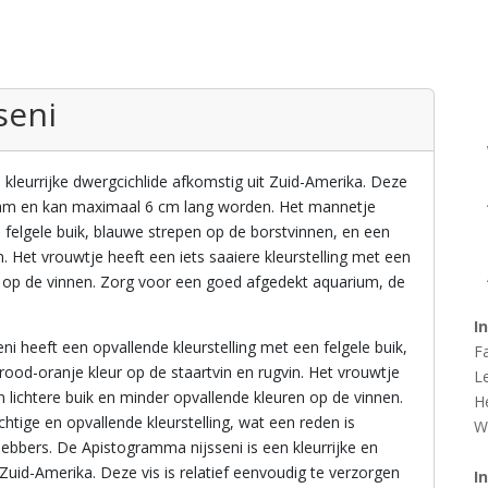
seni
 kleurrijke dwergcichlide afkomstig uit Zuid-Amerika. Deze
haam en kan maximaal 6 cm lang worden. Het mannetje
n felgele buik, blauwe strepen op de borstvinnen, en een
n. Het vrouwtje heeft een iets saaiere kleurstelling met een
en op de vinnen. Zorg voor een goed afgedekt aquarium, de
I
 heeft een opvallende kleurstelling met een felgele buik,
F
ood-oranje kleur op de staartvin en rugvin. Het vrouwtje
L
en lichtere buik en minder opvallende kleuren op de vinnen.
H
htige en opvallende kleurstelling, wat een reden is
W
hebbers. De Apistogramma nijsseni is een kleurrijke en
 Zuid-Amerika. Deze vis is relatief eenvoudig te verzorgen
I