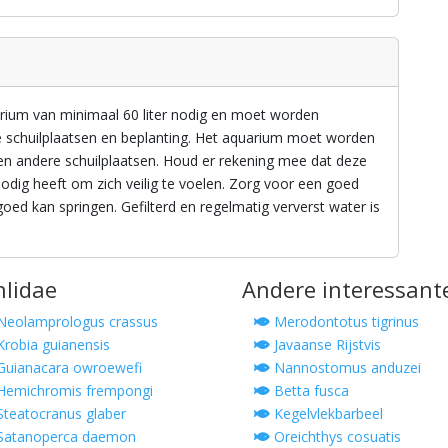
rium van minimaal 60 liter nodig en moet worden
schuilplaatsen en beplanting. Het aquarium moet worden
 en andere schuilplaatsen. Houd er rekening mee dat deze
m nodig heeft om zich veilig te voelen. Zorg voor een goed
oed kan springen. Gefilterd en regelmatig ververst water is
hlidae
Andere interessant
eolamprologus crassus
Merodontotus tigrinus
robia guianensis
Javaanse Rijstvis
uianacara owroewefi
Nannostomus anduzei
emichromis frempongi
Betta fusca
teatocranus glaber
Kegelvlekbarbeel
Satanoperca daemon
Oreichthys cosuatis