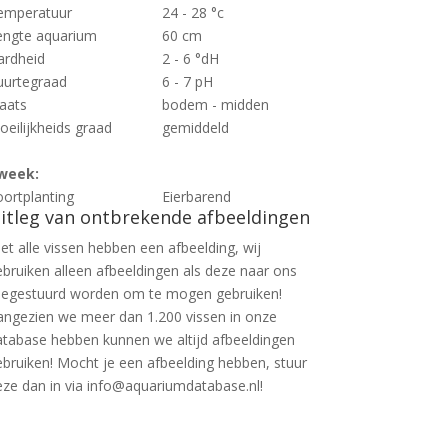
emperatuur
24 - 28 °c
engte aquarium
60 cm
ardheid
2 - 6 °dH
uurtegraad
6 - 7 pH
laats
bodem - midden
oeilijkheids graad
gemiddeld
week:
oortplanting
Eierbarend
itleg van ontbrekende afbeeldingen
et alle vissen hebben een afbeelding, wij
ebruiken alleen afbeeldingen als deze naar ons
oegestuurd worden om te mogen gebruiken!
angezien we meer dan 1.200 vissen in onze
atabase hebben kunnen we altijd afbeeldingen
ebruiken! Mocht je een afbeelding hebben, stuur
eze dan in via info@aquariumdatabase.nl!