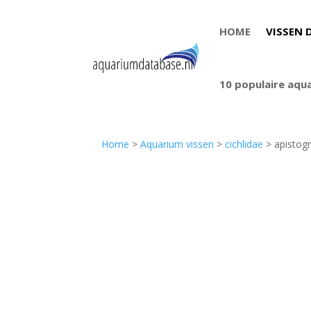
HOME
VISSEN 
10 populaire aqu
Home
>
Aquarium vissen
>
cichlidae
> apistog