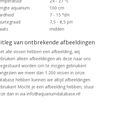
emperatuur
24 - 27 °c
engte aquarium
100 cm
ardheid
7 - 15 °dH
uurtegraad
7,5 - 8,5 pH
laats
midden
itleg van ontbrekende afbeeldingen
et alle vissen hebben een afbeelding, wij
ebruiken alleen afbeeldingen als deze naar ons
oegestuurd worden om te mogen gebruiken!
angezien we meer dan 1.200 vissen in onze
atabase hebben kunnen we altijd afbeeldingen
ebruiken! Mocht je een afbeelding hebben, stuur
eze dan in via info@aquariumdatabase.nl!