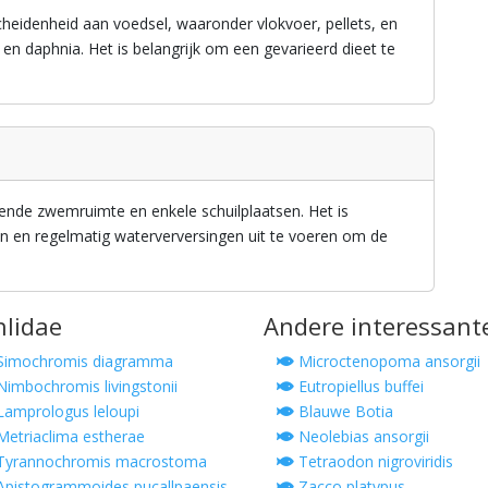
heidenheid aan voedsel, waaronder vlokvoer, pellets, en
 en daphnia. Het is belangrijk om een gevarieerd dieet te
ende zwemruimte en enkele schuilplaatsen. Het is
en en regelmatig waterverversingen uit te voeren om de
hlidae
Andere interessant
Simochromis diagramma
Microctenopoma ansorgii
imbochromis livingstonii
Eutropiellus buffei
amprologus leloupi
Blauwe Botia
etriaclima estherae
Neolebias ansorgii
Tyrannochromis macrostoma
Tetraodon nigroviridis
pistogrammoides pucallpaensis
Zacco platypus