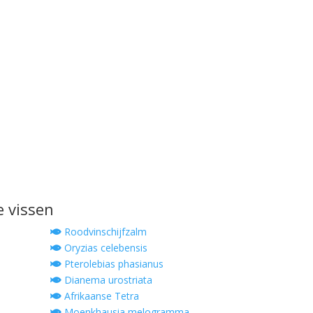
e vissen
Roodvinschijfzalm
Oryzias celebensis
Pterolebias phasianus
Dianema urostriata
Afrikaanse Tetra
Moenkhausia melogramma