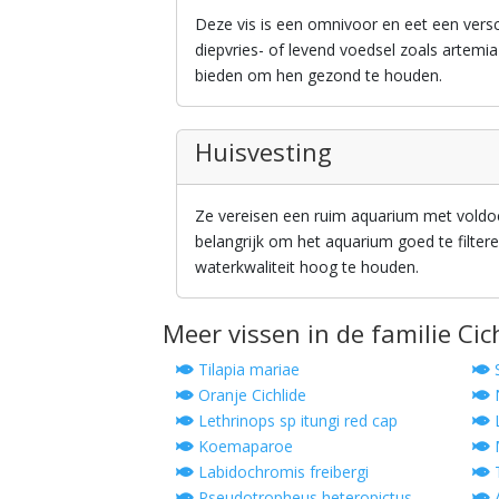
Deze vis is een omnivoor en eet een versc
diepvries- of levend voedsel zoals artemia
bieden om hen gezond te houden.
Huisvesting
Ze vereisen een ruim aquarium met voldo
belangrijk om het aquarium goed te filter
waterkwaliteit hoog te houden.
Meer vissen in de familie Cic
Tilapia mariae
Oranje Cichlide
N
Lethrinops sp itungi red cap
L
Koemaparoe
M
Labidochromis freibergi
Pseudotropheus heteropictus
A