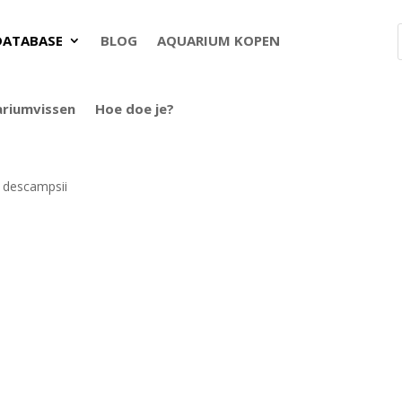
DATABASE
BLOG
AQUARIUM KOPEN
ariumvissen
Hoe doe je?
 descampsii