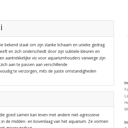
i
die bekend staat om zijn slanke lichaam en unieke gedrag.
leeft en zich onderscheidt door zijn subtiele kleuren en
een aantrekkelijke vis voor aquariumhouders vanwege zijn
ich aan te passen aan verschillende
nvoudig te verzorgen, mits de juiste omstandigheden
I
F
L
H
W
 die goed samen kan leven met andere niet-agressieve
g in de midden- en bovenlaag van het aquarium. Ze vormen
I
sant groepsgedrag.