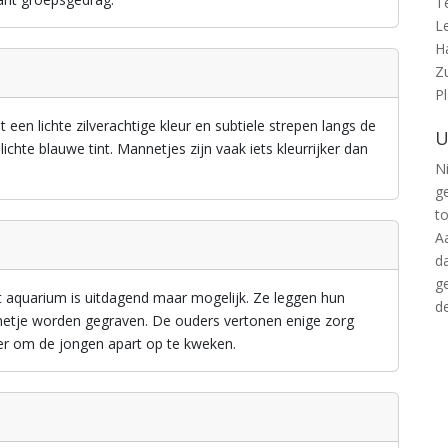
T
L
H
Z
P
een lichte zilverachtige kleur en subtiele strepen langs de
U
lichte blauwe tint. Mannetjes zijn vaak iets kleurrijker dan
Ni
g
t
A
d
g
 aquarium is uitdagend maar mogelijk. Ze leggen hun
d
nnetje worden gegraven. De ouders vertonen enige zorg
ter om de jongen apart op te kweken.