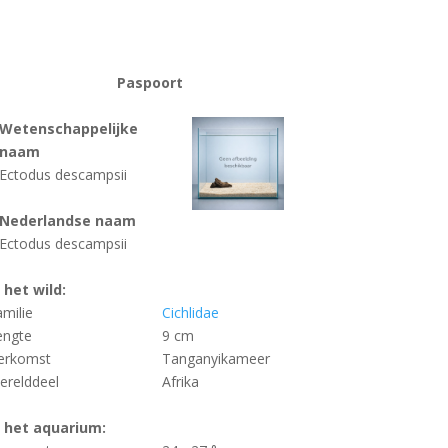
Paspoort
Wetenschappelijke
naam
Ectodus descampsii
Nederlandse naam
Ectodus descampsii
n het wild:
amilie
Cichlidae
engte
9 cm
erkomst
Tanganyikameer
erelddeel
Afrika
n het aquarium: