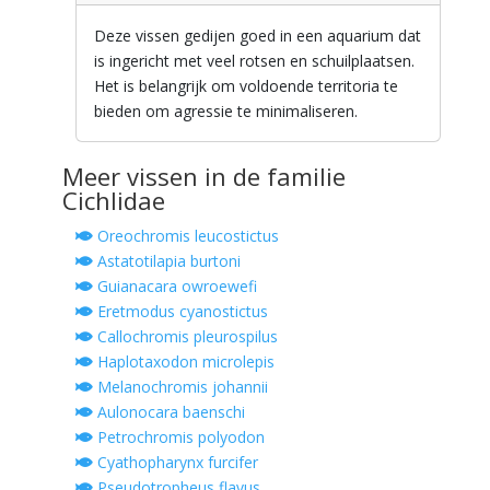
Deze vissen gedijen goed in een aquarium dat
is ingericht met veel rotsen en schuilplaatsen.
Het is belangrijk om voldoende territoria te
bieden om agressie te minimaliseren.
Meer vissen in de familie
Cichlidae
Oreochromis leucostictus
Astatotilapia burtoni
Guianacara owroewefi
Eretmodus cyanostictus
Callochromis pleurospilus
Haplotaxodon microlepis
Melanochromis johannii
Aulonocara baenschi
Petrochromis polyodon
Cyathopharynx furcifer
Pseudotropheus flavus