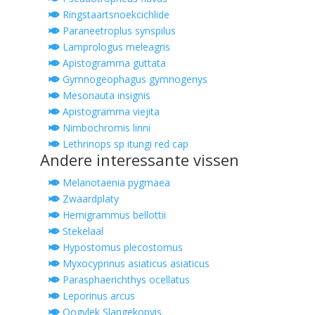
Ringstaartsnoekcichlide
Paraneetroplus synspilus
Lamprologus meleagris
Apistogramma guttata
Gymnogeophagus gymnogenys
Mesonauta insignis
Apistogramma viejita
Nimbochromis linni
Lethrinops sp itungi red cap
Andere interessante vissen
Melanotaenia pygmaea
Zwaardplaty
Hemigrammus bellottii
Stekelaal
Hypostomus plecostomus
Myxocyprinus asiaticus asiaticus
Parasphaerichthys ocellatus
Leporinus arcus
Oogvlek Slangekopvis