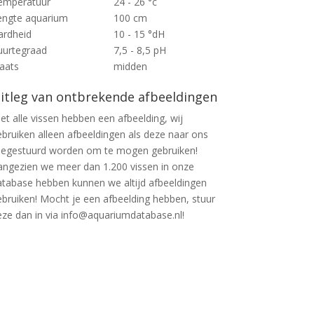
emperatuur
24 - 26 °c
engte aquarium
100 cm
ardheid
10 - 15 °dH
uurtegraad
7,5 - 8,5 pH
laats
midden
itleg van ontbrekende afbeeldingen
et alle vissen hebben een afbeelding, wij
ebruiken alleen afbeeldingen als deze naar ons
oegestuurd worden om te mogen gebruiken!
angezien we meer dan 1.200 vissen in onze
atabase hebben kunnen we altijd afbeeldingen
ebruiken! Mocht je een afbeelding hebben, stuur
eze dan in via info@aquariumdatabase.nl!