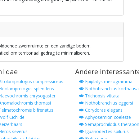
voldoende zwemruimte en een zandige bodem.
tieel om territoriaal gedrag te minimaliseren.
hlidae
Andere interessant
ltolamprologus compressiceps
Epiplatys mesogramma
eolamprologus splendens
Nothobranchius korthausa
aevochromis chrysogaster
Trichopsis vittata
Anomalochromis thomasi
Nothobranchius eggersi
elmatochromis bifrenatus
Corydoras elegans
olf Cichlide
Aphyosemion coeleste
eizerbaars
Semaprochilodus therapon
eros severus
Iguanodectes spilurus
obochilotes labiatus
Botia dario