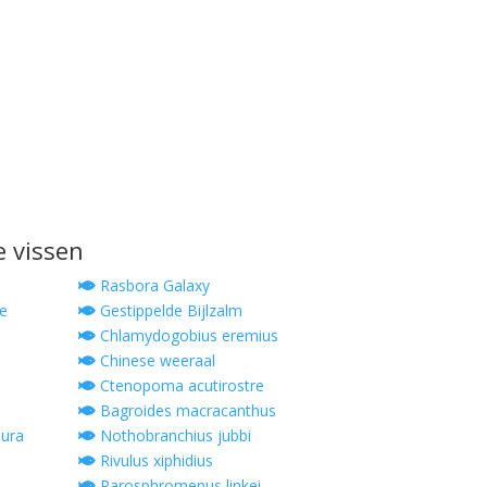
e vissen
Rasbora Galaxy
e
Gestippelde Bijlzalm
Chlamydogobius eremius
Chinese weeraal
Ctenopoma acutirostre
Bagroides macracanthus
ura
Nothobranchius jubbi
Rivulus xiphidius
Parosphromenus linkei