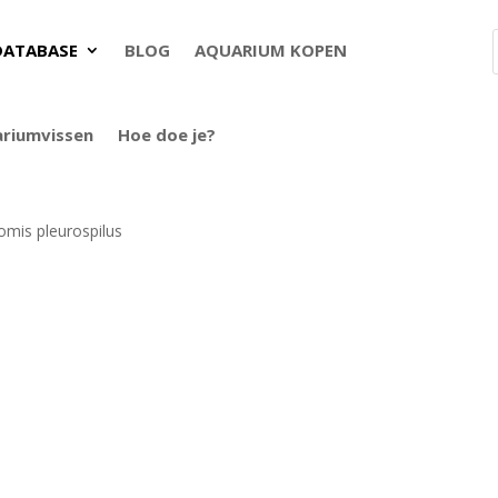
DATABASE
BLOG
AQUARIUM KOPEN
ariumvissen
Hoe doe je?
omis pleurospilus