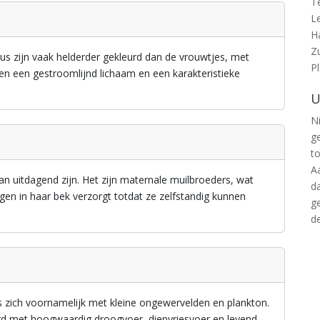
T
L
H
Z
us zijn vaak helderder gekleurd dan de vrouwtjes, met
P
en een gestroomlijnd lichaam en een karakteristieke
U
Ni
g
t
A
n uitdagend zijn. Het zijn maternale muilbroeders, wat
d
ngen in haar bek verzorgt totdat ze zelfstandig kunnen
g
d
us zich voornamelijk met kleine ongewervelden en plankton.
d met hoogwaardig droogvoer, diepvriesvoer en levend