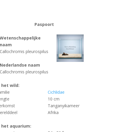
Paspoort
Wetenschappelijke
naam
Callochromis pleurospilus
Nederlandse naam
Callochromis pleurospilus
n het wild:
amilie
Cichlidae
engte
10 cm
erkomst
Tanganyikameer
erelddeel
Afrika
n het aquarium: