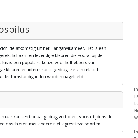
ospilus
e cichlide afkomstig uit het Tanganyikameer. Het is een
ggerekt lichaam en levendige kleuren die vooral bij de
ilus is een populaire keuze voor liefhebbers van
e kleuren en interessante gedrag. Ze zijn relatief
ieke leefomstandigheden worden nageleefd.
I
F
L
H
maar kan territoriaal gedrag vertonen, vooral tijdens de
W
oed opschieten met andere niet-agressieve soorten.
I