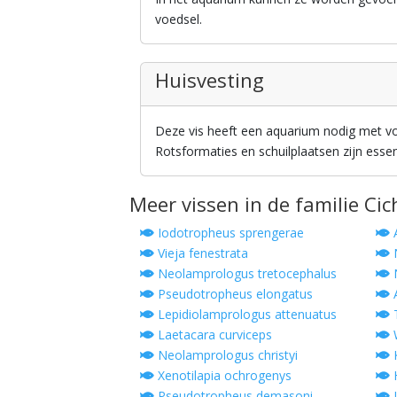
voedsel.
Huisvesting
Deze vis heeft een aquarium nodig met 
Rotsformaties en schuilplaatsen zijn essen
Meer vissen in de familie Cic
Iodotropheus sprengerae
A
Vieja fenestrata
N
Neolamprologus tretocephalus
N
Pseudotropheus elongatus
Lepidiolamprologus attenuatus
T
Laetacara curviceps
W
Neolamprologus christyi
K
Xenotilapia ochrogenys
H
Pseudotropheus demasoni
L