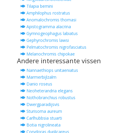
Tilapia bemini
Amphilophus rostratus
Anomalochromis thomasi
Apistogramma alacrina
Gymnogeophagus labiatus
Gephyrochromis lawsi
Pelmatochromis nigrofasciatus
Melanochromis chipokae
Andere interessante vissen
Nannaethiops unitaeniatus
Marmerbijlzalm
Danio roseus
Neoheterandria elegans
Nothobranchius robustus
Dwergparadijsvis
Sturisoma aureum
Carlhubbsia stuarti
Botia nigrolineata
Corydoras duplicareus