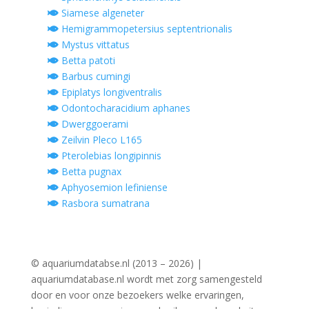
Siamese algeneter
Hemigrammopetersius septentrionalis
Mystus vittatus
Betta patoti
Barbus cumingi
Epiplatys longiventralis
Odontocharacidium aphanes
Dwerggoerami
Zeilvin Pleco L165
Pterolebias longipinnis
Betta pugnax
Aphyosemion lefiniense
Rasbora sumatrana
© aquariumdatabse.nl (2013 – 2026) |
aquariumdatabase.nl wordt met zorg samengesteld
door en voor onze bezoekers welke ervaringen,