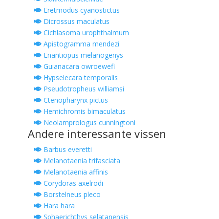
Eretmodus cyanostictus
Dicrossus maculatus
Cichlasoma urophthalmum
Apistogramma mendezi
Enantiopus melanogenys
Guianacara owroewefi
Hypselecara temporalis
Pseudotropheus williamsi
Ctenopharynx pictus
Hemichromis bimaculatus
Neolamprologus cunningtoni
Andere interessante vissen
Barbus everetti
Melanotaenia trifasciata
Melanotaenia affinis
Corydoras axelrodi
Borstelneus pleco
Hara hara
Sphaerichthys selatanensis