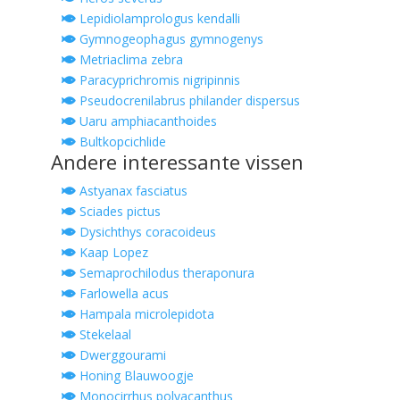
Lepidiolamprologus kendalli
Gymnogeophagus gymnogenys
Metriaclima zebra
Paracyprichromis nigripinnis
Pseudocrenilabrus philander dispersus
Uaru amphiacanthoides
Bultkopcichlide
Andere interessante vissen
Astyanax fasciatus
Sciades pictus
Dysichthys coracoideus
Kaap Lopez
Semaprochilodus theraponura
Farlowella acus
Hampala microlepidota
Stekelaal
Dwerggourami
Honing Blauwoogje
Monocirrhus polyacanthus