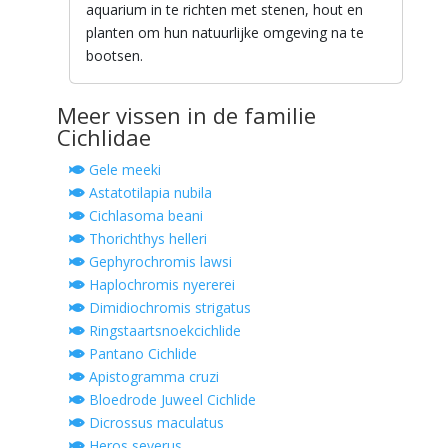
aquarium in te richten met stenen, hout en
planten om hun natuurlijke omgeving na te
bootsen.
Meer vissen in de familie
Cichlidae
Gele meeki
Astatotilapia nubila
Cichlasoma beani
Thorichthys helleri
Gephyrochromis lawsi
Haplochromis nyererei
Dimidiochromis strigatus
Ringstaartsnoekcichlide
Pantano Cichlide
Apistogramma cruzi
Bloedrode Juweel Cichlide
Dicrossus maculatus
Heros severus