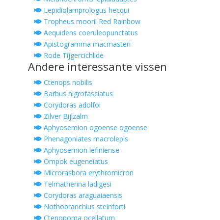
Lepidiolamprologus hecqui
Tropheus moorii Red Rainbow
Aequidens coeruleopunctatus
Apistogramma macmasteri
Rode Tijgercichlide
Andere interessante vissen
Ctenops nobilis
Barbus nigrofasciatus
Corydoras adolfoi
Zilver Bijlzalm
Aphyosemion ogoense ogoense
Phenagoniates macrolepis
Aphyosemion lefiniense
Ompok eugeneiatus
Microrasbora erythromicron
Telmatherina ladigesi
Corydoras araguaiaensis
Nothobranchius steinforti
Ctenopoma ocellatum