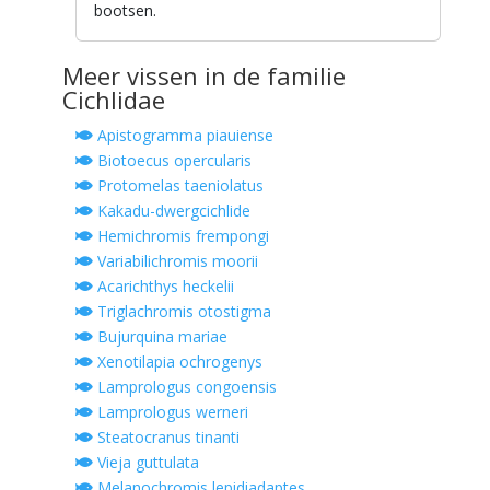
bootsen.
Meer vissen in de familie
Cichlidae
Apistogramma piauiense
Biotoecus opercularis
Protomelas taeniolatus
Kakadu-dwergcichlide
Hemichromis frempongi
Variabilichromis moorii
Acarichthys heckelii
Triglachromis otostigma
Bujurquina mariae
Xenotilapia ochrogenys
Lamprologus congoensis
Lamprologus werneri
Steatocranus tinanti
Vieja guttulata
Melanochromis lepidiadaptes