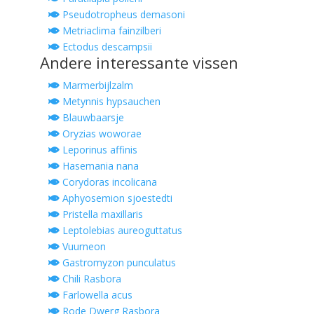
Pseudotropheus demasoni
Metriaclima fainzilberi
Ectodus descampsii
Andere interessante vissen
Marmerbijlzalm
Metynnis hypsauchen
Blauwbaarsje
Oryzias woworae
Leporinus affinis
Hasemania nana
Corydoras incolicana
Aphyosemion sjoestedti
Pristella maxillaris
Leptolebias aureoguttatus
Vuurneon
Gastromyzon punculatus
Chili Rasbora
Farlowella acus
Rode Dwerg Rasbora