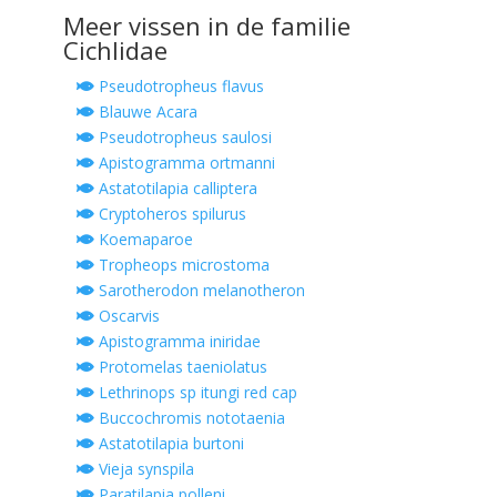
Meer vissen in de familie
Cichlidae
Pseudotropheus flavus
Blauwe Acara
Pseudotropheus saulosi
Apistogramma ortmanni
Astatotilapia calliptera
Cryptoheros spilurus
Koemaparoe
Tropheops microstoma
Sarotherodon melanotheron
Oscarvis
Apistogramma iniridae
Protomelas taeniolatus
Lethrinops sp itungi red cap
Buccochromis nototaenia
Astatotilapia burtoni
Vieja synspila
Paratilapia polleni