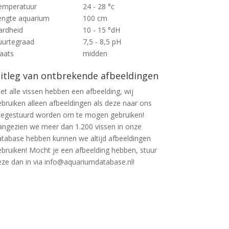
emperatuur
24 - 28 °c
engte aquarium
100 cm
ardheid
10 - 15 °dH
uurtegraad
7,5 - 8,5 pH
laats
midden
itleg van ontbrekende afbeeldingen
et alle vissen hebben een afbeelding, wij
ebruiken alleen afbeeldingen als deze naar ons
oegestuurd worden om te mogen gebruiken!
angezien we meer dan 1.200 vissen in onze
atabase hebben kunnen we altijd afbeeldingen
ebruiken! Mocht je een afbeelding hebben, stuur
eze dan in via info@aquariumdatabase.nl!