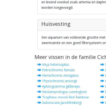
en levend voedsel zoals artemia en daphni
worden toegevoegd.
Huisvesting
Een aquarium van voldoende grootte met v
zwemruimte en een goed filtersysteem om
Meer vissen in de familie Cic
Vieja heterospilus
S
Petrochromis famula
L
Hemichromis elongatus
O
Thysochromis ansorgii
C
Apistogramma gibbiceps
W
Neolamprologus cunningtoni
M
Tropheus moorii Red Rainbow
C
Aulonocara jacobfreibergi
B