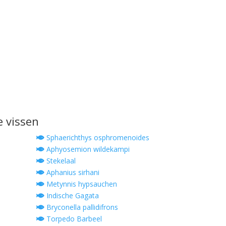
e vissen
Sphaerichthys osphromenoides
e
Aphyosemion wildekampi
Stekelaal
Aphanius sirhani
Metynnis hypsauchen
Indische Gagata
Bryconella pallidifrons
Torpedo Barbeel