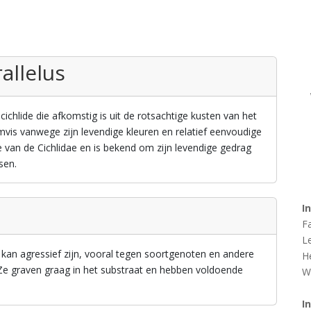
allelus
cichlide die afkomstig is uit de rotsachtige kusten van het
vis vanwege zijn levendige kleuren en relatief eenvoudige
e van de Cichlidae en is bekend om zijn levendige gedrag
sen.
I
F
L
n kan agressief zijn, vooral tegen soortgenoten en andere
H
. Ze graven graag in het substraat en hebben voldoende
W
I