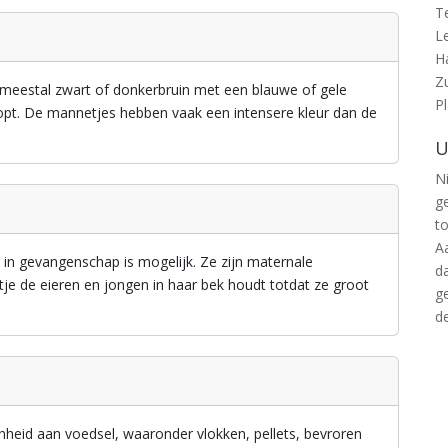
T
L
H
Z
s meestal zwart of donkerbruin met een blauwe of gele
P
oopt. De mannetjes hebben vaak een intensere kleur dan de
U
Ni
g
t
A
in gevangenschap is mogelijk. Ze zijn maternale
d
je de eieren en jongen in haar bek houdt totdat ze groot
g
d
nheid aan voedsel, waaronder vlokken, pellets, bevroren