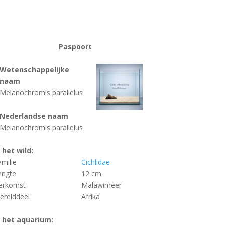
Paspoort
Wetenschappelijke
naam
Melanochromis parallelus
Nederlandse naam
Melanochromis parallelus
n het wild:
amilie
Cichlidae
engte
12 cm
erkomst
Malawimeer
erelddeel
Afrika
n het aquarium: