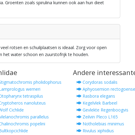
a. Groenten zoals spirulina kunnen ook aan hun dieet
eel rotsen en schuilplaatsen is ideaal. Zorg voor open
 het water schoon en zuurstofrijk te houden.
hlidae
Andere interessant
tigmatochromis pholidophorus
Corydoras sodalis
amprologus werneri
Aphyosemion rectogoens
topharynx tetraspilus
Rasbora elegans
ryptoheros nanoluteus
Kegelvlek Barbeel
olf Cichlide
Gevlekte Regenboogvis
elanochromis parallelus
Zeilvin Pleco L165
halinochromis popelini
Notholebias minimus
ultkopcichlide
Rivulus xiphidius