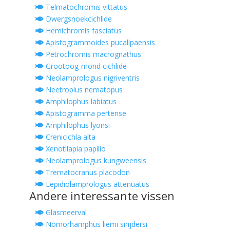
Telmatochromis vittatus
Dwergsnoekcichlide
Hemichromis fasciatus
Apistogrammoides pucallpaensis
Petrochromis macrognathus
Grootoog-mond cichlide
Neolamprologus nigriventris
Neetroplus nematopus
Amphilophus labiatus
Apistogramma pertense
Amphilophus lyonsi
Crenicichla alta
Xenotilapia papilio
Neolamprologus kungweensis
Trematocranus placodon
Lepidiolamprologus attenuatus
Andere interessante vissen
Glasmeerval
Nomorhamphus liemi snijdersi