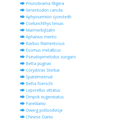
Prionobrama filigera
Xenentodon cancila
Aphyosemion sjoestedti
Coelurichthys tenuis
Marmerbijlzalm
Aphanius mento
Barbus filamentosus
Esomus metallicus
Pseudopimelodus zungaro
Betta pugnax
Corydoras Sterbai
Spatelmeerval
Betta foerschi
Leporellus vittatus
Ompok eugeneiatus
Pareldanio
Dwerg potloodvisje
Chinese Danio