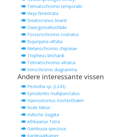
Telmatochromis temporalis
Vieja fenestrata
Steatocranus tinanti
Dwergsnoekcichlide
Fossorochromis rostratus
Bujurquina vittata
Melanochromis chipokae
Tropheus brichardi
Telmatochromis vittatus
Simochromis diagramma
Andere interessante vissen
Peckoltia sp. (L243)
Synodontis multipunctatus
Nannostomus mortenthaleri
Rode Minor
Indische Gagata
Afrikaanse Tetra
Gambusia speciosa
KardinaalKarper