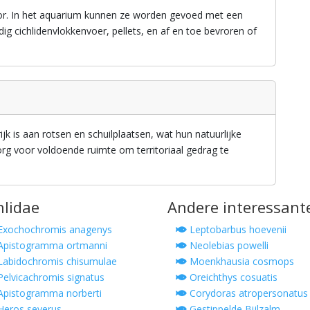
or. In het aquarium kunnen ze worden gevoed met een
ig cichlidenvlokkenvoer, pellets, en af en toe bevroren of
ijk is aan rotsen en schuilplaatsen, wat hun natuurlijke
g voor voldoende ruimte om territoriaal gedrag te
hlidae
Andere interessant
xochochromis anagenys
Leptobarbus hoevenii
pistogramma ortmanni
Neolebias powelli
abidochromis chisumulae
Moenkhausia cosmops
elvicachromis signatus
Oreichthys cosuatis
pistogramma norberti
Corydoras atropersonatus
eros severus
Gestippelde Bijlzalm