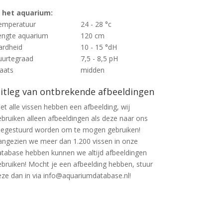
n het aquarium:
emperatuur
24 - 28 °c
engte aquarium
120 cm
ardheid
10 - 15 °dH
uurtegraad
7,5 - 8,5 pH
laats
midden
itleg van ontbrekende afbeeldingen
et alle vissen hebben een afbeelding, wij
ebruiken alleen afbeeldingen als deze naar ons
oegestuurd worden om te mogen gebruiken!
angezien we meer dan 1.200 vissen in onze
atabase hebben kunnen we altijd afbeeldingen
ebruiken! Mocht je een afbeelding hebben, stuur
eze dan in via info@aquariumdatabase.nl!