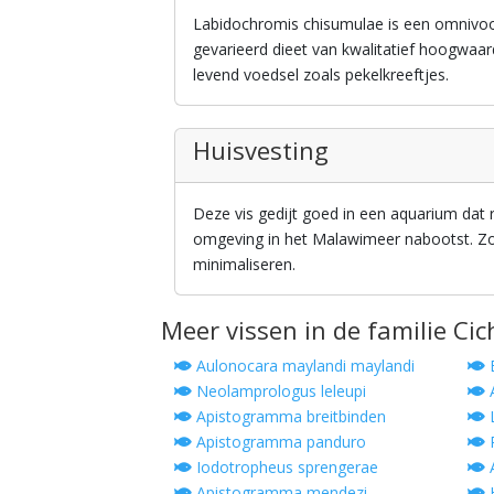
Labidochromis chisumulae is een omnivo
gevarieerd dieet van kwalitatief hoogwaard
levend voedsel zoals pekelkreeftjes.
Huisvesting
Deze vis gedijt goed in een aquarium dat r
omgeving in het Malawimeer nabootst. Zor
minimaliseren.
Meer vissen in de familie Cic
Aulonocara maylandi maylandi
E
Neolamprologus leleupi
A
Apistogramma breitbinden
L
Apistogramma panduro
P
Iodotropheus sprengerae
A
Apistogramma mendezi
H