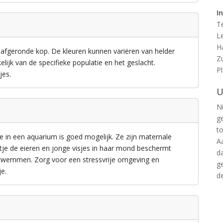
I
T
L
H
 afgeronde kop. De kleuren kunnen variëren van helder
Z
lijk van de specifieke populatie en het geslacht.
P
jes.
U
Ni
g
t
in een aquarium is goed mogelijk. Ze zijn maternale
A
tje de eieren en jonge visjes in haar mond beschermt
d
e zwemmen. Zorg voor een stressvrije omgeving en
g
je.
d