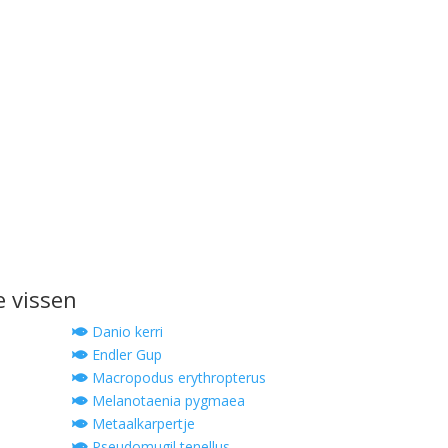
e vissen
Danio kerri
Endler Gup
Macropodus erythropterus
Melanotaenia pygmaea
Metaalkarpertje
Pseudomugil tenellus