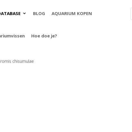
DATABASE
BLOG
AQUARIUM KOPEN
ariumvissen
Hoe doe je?
hromis chisumulae