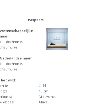
Paspoort
Wetenschappelijke
naam
Labidochromis
chisumulae
Nederlandse naam
Labidochromis
chisumulae
n het wild:
amilie
Cichlidae
engte
10 cm
erkomst
Malawimeer
erelddeel
Afrika