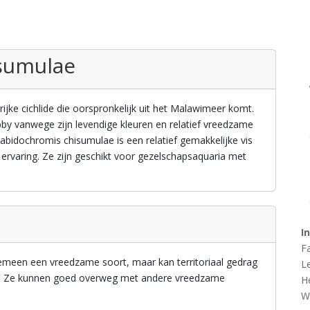
sumulae
ijke cichlide die oorspronkelijk uit het Malawimeer komt.
bby vanwege zijn levendige kleuren en relatief vreedzame
 Labidochromis chisumulae is een relatief gemakkelijke vis
rvaring. Ze zijn geschikt voor gezelschapsaquaria met
I
F
emeen een vreedzame soort, maar kan territoriaal gedrag
L
en. Ze kunnen goed overweg met andere vreedzame
H
W