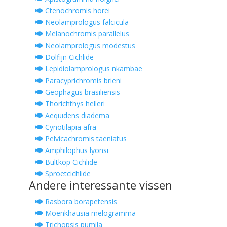
Ctenochromis horei
Neolamprologus falcicula
Melanochromis parallelus
Neolamprologus modestus
Dolfijn Cichlide
Lepidiolamprologus nkambae
Paracyprichromis brieni
Geophagus brasiliensis
Thorichthys helleri
Aequidens diadema
Cynotilapia afra
Pelvicachromis taeniatus
Amphilophus lyonsi
Bultkop Cichlide
Sproetcichlide
Andere interessante vissen
Rasbora borapetensis
Moenkhausia melogramma
Trichopsis pumila