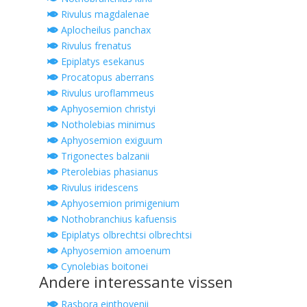
Rivulus magdalenae
Aplocheilus panchax
Rivulus frenatus
Epiplatys esekanus
Procatopus aberrans
Rivulus uroflammeus
Aphyosemion christyi
Notholebias minimus
Aphyosemion exiguum
Trigonectes balzanii
Pterolebias phasianus
Rivulus iridescens
Aphyosemion primigenium
Nothobranchius kafuensis
Epiplatys olbrechtsi olbrechtsi
Aphyosemion amoenum
Cynolebias boitonei
Andere interessante vissen
Rasbora einthovenii