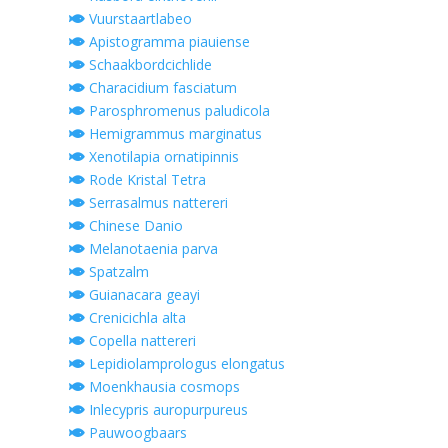
Vuurstaartlabeo
Apistogramma piauiense
Schaakbordcichlide
Characidium fasciatum
Parosphromenus paludicola
Hemigrammus marginatus
Xenotilapia ornatipinnis
Rode Kristal Tetra
Serrasalmus nattereri
Chinese Danio
Melanotaenia parva
Spatzalm
Guianacara geayi
Crenicichla alta
Copella nattereri
Lepidiolamprologus elongatus
Moenkhausia cosmops
Inlecypris auropurpureus
Pauwoogbaars