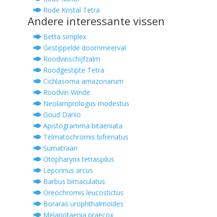
Rode Kristal Tetra
Andere interessante vissen
Betta simplex
Gestippelde doornmeerval
Roodvinschijfzalm
Roodgestipte Tetra
Cichlasoma amazonarum
Roodvin Winde
Neolamprologus modestus
Goud Danio
Apistogramma bitaeniata
Telmatochromis bifrenatus
Sumatraan
Otopharynx tetraspilus
Leporinus arcus
Barbus bimaculatus
Oreochromis leucostictus
Boraras urophthalmoides
Melanotaenia praecox