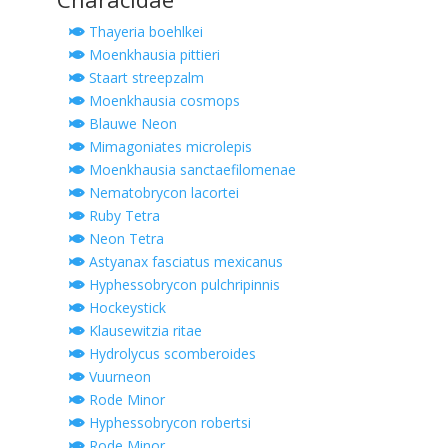
Thayeria boehlkei
Moenkhausia pittieri
Staart streepzalm
Moenkhausia cosmops
Blauwe Neon
Mimagoniates microlepis
Moenkhausia sanctaefilomenae
Nematobrycon lacortei
Ruby Tetra
Neon Tetra
Astyanax fasciatus mexicanus
Hyphessobrycon pulchripinnis
Hockeystick
Klausewitzia ritae
Hydrolycus scomberoides
Vuurneon
Rode Minor
Hyphessobrycon robertsi
Rode Minor