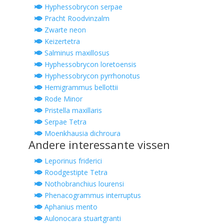
Hyphessobrycon serpae
Pracht Roodvinzalm
Zwarte neon
Keizertetra
Salminus maxillosus
Hyphessobrycon loretoensis
Hyphessobrycon pyrrhonotus
Hemigrammus bellottii
Rode Minor
Pristella maxillaris
Serpae Tetra
Moenkhausia dichroura
Andere interessante vissen
Leporinus friderici
Roodgestipte Tetra
Nothobranchius lourensi
Phenacogrammus interruptus
Aphanius mento
Aulonocara stuartgranti