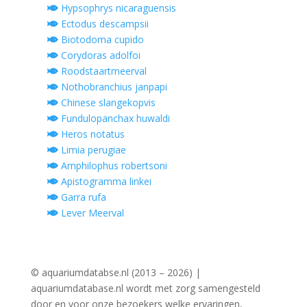
Hypsophrys nicaraguensis
Ectodus descampsii
Biotodoma cupido
Corydoras adolfoi
Roodstaartmeerval
Nothobranchius janpapi
Chinese slangekopvis
Fundulopanchax huwaldi
Heros notatus
Limia perugiae
Amphilophus robertsoni
Apistogramma linkei
Garra rufa
Lever Meerval
© aquariumdatabse.nl (2013 – 2026) |
aquariumdatabase.nl wordt met zorg samengesteld
door en voor onze bezoekers welke ervaringen,